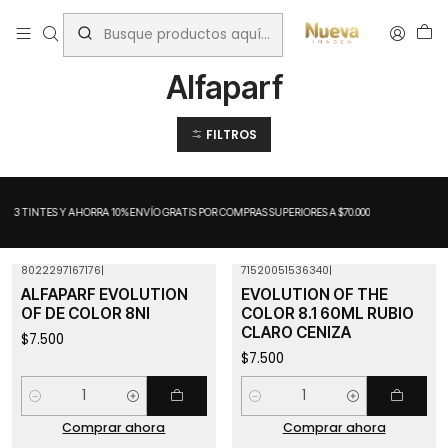
Inicio
Alfaparf
Alfaparf
FILTROS
A 3 TINTES Y AHORRA 10%
ENVÍO GRATIS POR COMPRAS SUPERIORES A $70.000
8022297167176
|
71520051536340
|
ALFAPARF EVOLUTION
EVOLUTION OF THE
OF DE COLOR 8NI
COLOR 8.1 60ML RUBIO
CLARO CENIZA
$7.500
$7.500
Cantidad
Cantidad
Comprar ahora
Comprar ahora