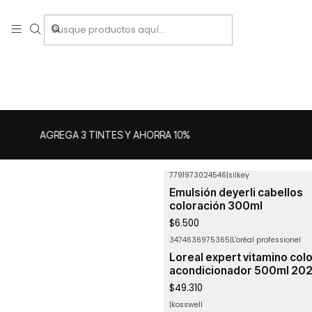
AGREGA 3 TINTES Y AHORRA 10%
7791973024546
|
silkey
Emulsión deyerli cabellos
coloración 300ml
$6.500
3474636975365
|
L'oréal professionel
Loreal expert vitamino col
acondicionador 500ml 202
$49.310
|
kosswell