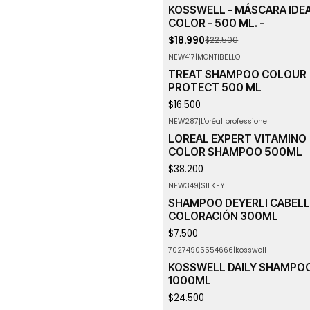
-16%
OFF
KOSSWELL - MÁSCARA IDE
COLOR - 500 ML. -
$18.990
$22.500
NEW417
|
MONTIBELLO
TREAT SHAMPOO COLOUR
PROTECT 500 ML
$16.500
NEW287
|
L'oréal professionel
LOREAL EXPERT VITAMINO
COLOR SHAMPOO 500ML
$38.200
NEW349
|
SILKEY
SHAMPOO DEYERLI CABEL
COLORACIÓN 300ML
$7.500
70274905554666
|
kosswell
KOSSWELL DAILY SHAMPO
1000ML
$24.500