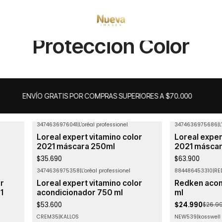
Inicio
Tratamientos capilares
Protección Color
Protección Color
ENVÍO GRATIS POR COMPRAS SUPERIORES A $70.000
3474636976041
|
L'oréal professionel
3474636975686
|
L
Loreal expert vitamino color
Loreal exper
2021 máscara 250ml
2021 másca
$35.690
$63.900
3474636975358
|
L'oréal professionel
884486453310
|
RE
-7%
OFF
or
Loreal expert vitamino color
Redken acon
1
acondicionador 750 ml
ml
$53.600
$24.990
$26.99
CREM35
|
KALLOS
NEW539
|
kosswell