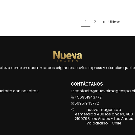
1
2
»
Último
leza como en casa: marcas originales, envíos express y atención que te 
CONTÁCTANOS
actarte con nosotros.
contacto@nuevaimagenspa.cl
+56951943772
56951943772
nuevaimagenspa
esmeralda 480 los andes, 480
2100798 Los Andes - Los Andes
Valparaíso - Chile