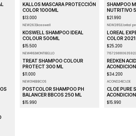
AL
KALLOS MASCARA PROTECCIÓN
SHAMPOO M
COLOR 1000ML
NUTRITIVO 
$13.000
$21.990
NEW263
|
kosswell
NEW285
|
L'oréal p
KOSWELL SHAMPOO IDEAL
LOREAL EXP
COLOUR 500ML
COLOR 202
$15.500
$25.200
NEW416
|
MONTIBELLO
71572988063592
|
TREAT SHAMPOO COLOUR
REDKEN ACI
PROTECT 300 ML
ACONDICIO
$11.000
$34.200
NEW314
|
BBCOS
ACOND24
|
CLOE
LOS
POSTCOLOR SHAMPOO PH
CLOE PURE 
BALANCER BBCOS 250 ML
ACONDICION
$15.990
$15.990
O