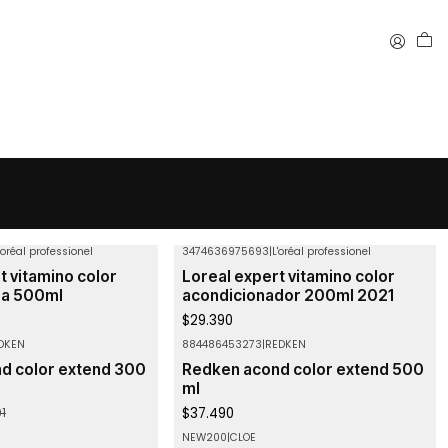
'oréal professionel
3474636975693
|
L'oréal professionel
t vitamino color
Loreal expert vitamino color
ra 500ml
acondicionador 200ml 2021
$29.390
DKEN
884486453273
|
REDKEN
No disponible
d color extend 300
Redken acond color extend 500
ml
$37.490
1
NEW200
|
CLOE