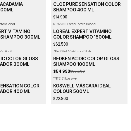
ACADAMIA
CLOE PURE SENSATION COLOR
500ML
SHAMPOO 400 ML
$14.990
rofessionel
NEW286
|
L'oréal professionel
ERT VITAMINO
LOREAL EXPERT VITAMINO
1 SHAMPOO 300ML
COLOR SHAMPOO 1500ML
$62.500
REDKEN
71572974775485
|
REDKEN
-1%
OFF
DIC COLOR GLOSS
REDKEN ACIDIC COLOR GLOSS
NADOR 300ML
SHAMPOO 1000ML
$54.990
$55.500
TNT2151
|
kosswell
SENSATION COLOR
KOSWELL MÁSCARA IDEAL
ADOR 400 ML
COLOUR 500ML
$22.800