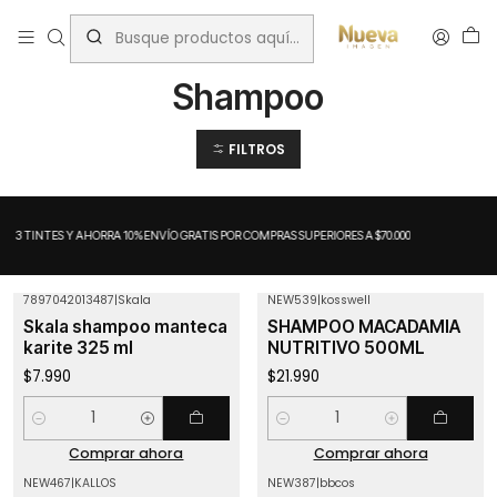
Inicio
Nutrición capilar
Shampoo
Shampoo
FILTROS
A 3 TINTES Y AHORRA 10%
ENVÍO GRATIS POR COMPRAS SUPERIORES A $70.000
7897042013487
|
Skala
NEW539
|
kosswell
Skala shampoo manteca
SHAMPOO MACADAMIA
karite 325 ml
NUTRITIVO 500ML
$7.990
$21.990
Cantidad
Cantidad
Comprar ahora
Comprar ahora
NEW467
|
KALLOS
NEW387
|
bbcos