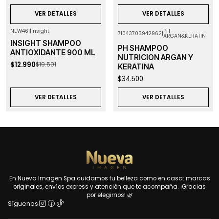
VER DETALLES
VER DETALLES
NEW461
|
insight
PH
71043703942962
|
ARGAN&KERATIN
-33%
OFF
Agotado
INSIGHT SHAMPOO
Agotado
PH SHAMPOO
ANTIOXIDANTE 900 ML
NUTRICION ARGAN Y
$12.990
$19.501
KERATINA
$34.500
VER DETALLES
VER DETALLES
En Nueva Imagen Spa cuidamos tu belleza como en casa: marcas
originales, envíos express y atención que te acompaña. ¡Gracias
por elegirnos! 🌿
Síguenos