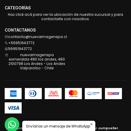
CATEGORÍAS
Haz click acá para ver la ubicación de nuestra sucursal y para
contactarte con nosotros.
CONTÁCTANOS
contacto@nuevaimagenspa.cl
+56951943772
56951943772
nuevaimagenspa
esmeralda 480 los andes, 480
2100798 Los Andes - Los Andes
Valparaíso - Chile
2026 Nueva Imagen .
Envíanos un mensaje de WhatsApp
Todos los derechos reservados.
Desarrollado por Jumpseller
.