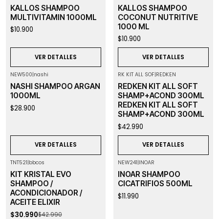
Agotado
Agotado
KALLOS SHAMPOO
KALLOS SHAMPOO
MULTIVITAMIN 1000ML
COCONUT NUTRITIVE
1000 ML
$10.900
$10.900
VER DETALLES
VER DETALLES
NEW500
|
nashi
RK KIT ALL SOF
|
REDKEN
Agotado
Agotado
NASHI SHAMPOO ARGAN
REDKEN KIT ALL SOFT
1000ML
SHAMP+ACOND 300ML
REDKEN KIT ALL SOFT
$28.900
SHAMP+ACOND 300ML
$42.990
VER DETALLES
VER DETALLES
TNT521
|
bbcos
NEW241
|
INOAR
-28%
OFF
Agotado
KIT KRISTAL EVO
INOAR SHAMPOO
Agotado
SHAMPOO /
CICATRIFIOS 500ML
ACONDICIONADOR /
$11.990
ACEITE ELIXIR
$30.990
$42.990