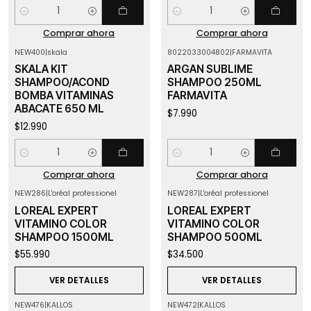
Cantidad
Cantidad
Comprar ahora
Comprar ahora
NEW400
|
skala
8022033004802
|
FARMAVITA
SKALA KIT
ARGAN SUBLIME
SHAMPOO/ACOND
SHAMPOO 250ML
BOMBA VITAMINAS
FARMAVITA
ABACATE 650 ML
$7.990
$12.990
Cantidad
Cantidad
Comprar ahora
Comprar ahora
NEW286
|
L'oréal professionel
NEW287
|
L'oréal professionel
Agotado
Agotado
LOREAL EXPERT
LOREAL EXPERT
VITAMINO COLOR
VITAMINO COLOR
SHAMPOO 1500ML
SHAMPOO 500ML
$55.990
$34.500
VER DETALLES
VER DETALLES
NEW476
|
KALLOS
NEW472
|
KALLOS