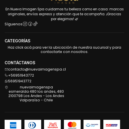
En Nueva Imagen Spa cuidamos tu belleza como en casa: marcas
originales, envíos express y atención que te acompaña. ¡Gracias
por elegirnos! 🌿
Síguenos
CATEGORÍAS
Haz click acá para ver la ubicación de nuestra sucursal y para
contactarte con nosotros.
CONTÁCTANOS
contacto@nuevaimagenspa.cl
+56951943772
56951943772
nuevaimagenspa
esmeralda 480 los andes, 480
2100798 Los Andes - Los Andes
Valparaíso - Chile