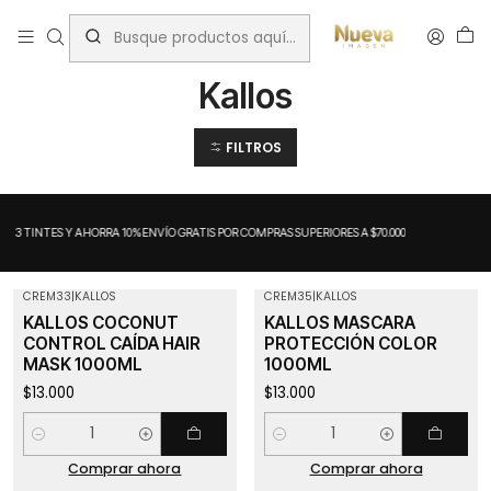
Inicio
Tratamientos capilares
Marcas
Kallos
Kallos
FILTROS
A 3 TINTES Y AHORRA 10%
ENVÍO GRATIS POR COMPRAS SUPERIORES A $70.000
CREM33
|
KALLOS
CREM35
|
KALLOS
KALLOS COCONUT
KALLOS MASCARA
CONTROL CAÍDA HAIR
PROTECCIÓN COLOR
MASK 1000ML
1000ML
$13.000
$13.000
Cantidad
Cantidad
Comprar ahora
Comprar ahora