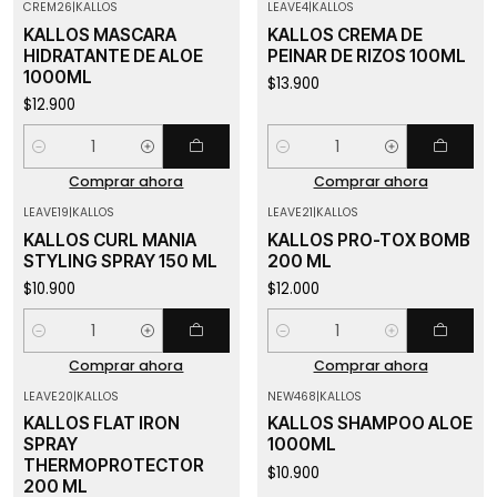
CREM26
|
KALLOS
LEAVE4
|
KALLOS
KALLOS MASCARA
KALLOS CREMA DE
HIDRATANTE DE ALOE
PEINAR DE RIZOS 100ML
1000ML
$13.900
$12.900
Cantidad
Cantidad
Comprar ahora
Comprar ahora
LEAVE19
|
KALLOS
LEAVE21
|
KALLOS
KALLOS CURL MANIA
KALLOS PRO-TOX BOMB
STYLING SPRAY 150 ML
200 ML
$10.900
$12.000
Cantidad
Cantidad
Comprar ahora
Comprar ahora
LEAVE20
|
KALLOS
NEW468
|
KALLOS
-30%
OFF
KALLOS FLAT IRON
KALLOS SHAMPOO ALOE
SPRAY
1000ML
THERMOPROTECTOR
$10.900
200 ML