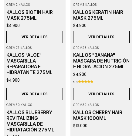
CREM2
|
KALLOS
CREM3
|
KALLOS
Agotado
Agotado
KALLOS BIOTIN HAIR
KALLOS KERATIN HAIR
MASK 275ML
MASK 275ML
$4.900
$4.900
VER DETALLES
VER DETALLES
CREM27
|
KALLOS
CREM28
|
KALLOS
Agotado
Agotado
KALLOS "ALOE"
KALLOS "BANANA"
MASCARILLA
MASCARA DE NUTRICIÓN
REPARADORA E
E HIDRATACIÓN 275ML
HIDRATANTE 275ML
$4.900
$4.900
5.0
VER DETALLES
VER DETALLES
CREM30
|
KALLOS
CREM32
|
KALLOS
Agotado
Agotado
KALLOS BLUEBERRY
KALLOS CHERRY HAIR
REVITALIZING
MASK 1000ML
MASCARILLA DE
$13.000
HIDRATACIÓN 275ML