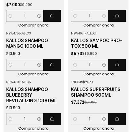
$7.000
$9.990
Cantidad
Cantidad
Comprar ahora
Comprar ahora
NEW475
|
KALLOS
NEW467
|
KALLOS
-18%
OFF
KALLOS SHAMPOO
KALLOS SAMPOO PRO-
MANGO 1000 ML
TOX 500 ML
$10.900
$5.732
$6.990
Cantidad
Cantidad
Comprar ahora
Comprar ahora
NEW470
|
KALLOS
TNT1849
|
kallos
-18%
OFF
KALLOS SHAMPOO
KALLOS SUPERFRUITS
BLUEBERRY
SHAMPOO 500ML
REVITALIZING 1000 ML
$7.372
$8.990
$10.900
Cantidad
Cantidad
Comprar ahora
Comprar ahora