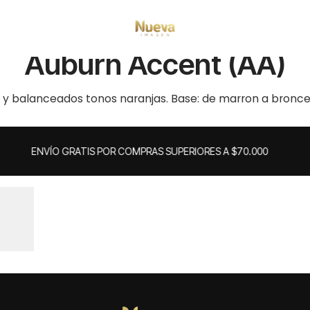
Inicio
Tintes por Marca
ShadesEQ
Auburn Accent (AA)
Auburn Accent (AA)
 y balanceados tonos naranjas. Base: de marron a bronce
ENVÍO GRATIS POR COMPRAS SUPERIORES A $70.000