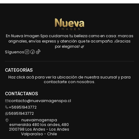
En Nueva Imagen Spa cuidamos tu belleza como en casa: marcas
originales, envíos express y atención que te acompaña. ¡Gracias
por elegirnos! 🌿
Síguenos
CATEGORÍAS
Haz click acá para ver la ubicación de nuestra sucursal y para
contactarte con nosotros.
CONTÁCTANOS
contacto@nuevaimagenspa.cl
+56951943772
56951943772
nuevaimagenspa
esmeralda 480 los andes, 480
2100798 Los Andes - Los Andes
Valparaíso - Chile