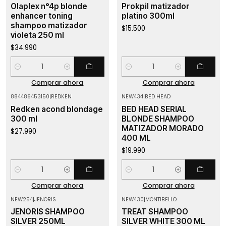
Olaplex n°4p blonde
Prokpil matizador
enhancer toning
platino 300ml
shampoo matizador
$15.500
violeta 250 ml
$34.990
Cantidad
Cantidad
Comprar ahora
Comprar ahora
884486453150
|
REDKEN
NEW434
|
BED HEAD
Redken acond blondage
BED HEAD SERIAL
300 ml
BLONDE SHAMPOO
MATIZADOR MORADO
$27.990
400 ML
$19.990
Cantidad
Cantidad
Comprar ahora
Comprar ahora
NEW254
|
JENORIS
NEW430
|
MONTIBELLO
-11%
OFF
JENORIS SHAMPOO
TREAT SHAMPOO
SILVER 250ML
SILVER WHITE 300 ML