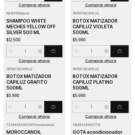
Comprar ahora
Comprar ahora
NEW391
|
bbcos
TNT1875
|
CAPILUZ
SHAMPOO WHITE
BOTOX MATIZADOR
MECHES YELLOW OFF
CAPILUZ VIOLETA
SILVER 500 ML
500ML
$12.500
$5.990
Cantidad
Cantidad
Comprar ahora
Comprar ahora
TNT1872
|
CAPILUZ
TNT1873
|
CAPILUZ
BOTOX MATIZADOR
BOTOX MATIZADOR
CAPILUZ GRAFITO
CAPILUZ PLATINO
500ML
500ML
$5.990
$5.990
Cantidad
Cantidad
Comprar ahora
Comprar ahora
72358956910347
|
moroccanoil
74128309405772
|
-7%
OFF
-18%
OFF
MOROCCANOIL
GOTA acondicionador