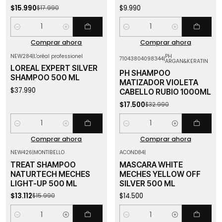
$15.990
$9.990
$17.990
Cantidad
Cantidad
Comprar ahora
Comprar ahora
NEW284
|
L'oréal professionel
PH
71043804098344
|
ARGAN&KERATIN
-47%
OFF
LOREAL EXPERT SILVER
PH SHAMPOO
SHAMPOO 500 ML
MATIZADOR VIOLETA
$37.990
CABELLO RUBIO 1000ML
$17.500
$32.990
Cantidad
Cantidad
Comprar ahora
Comprar ahora
NEW426
|
MONTIBELLO
ACOND84
|
-18%
OFF
TREAT SHAMPOO
MASCARA WHITE
NATURTECH MECHES
MECHES YELLOW OFF
LIGHT-UP 500 ML
SILVER 500 ML
$13.112
$14.500
$15.990
Cantidad
Cantidad