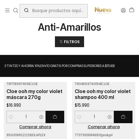
Inicio
Matizadores
Anti-Amarillos
Anti-Amarillos
FILTROS
A 3 TINTES Y AHORRA 10%
ENVÍO GRATIS POR COMPRAS SUPERIORES A $70.000
781718997409
|
CLOE
7804659760154
|
CLOE
Cloe ooh my color violet
Cloe ooh my color violet
máscara 270g
shampoo 400 ml
$16.990
$15.990
Cantidad
Cantidad
Comprar ahora
Comprar ahora
850018802239
|
OLAPLEX
7707999184980
|
prokpil