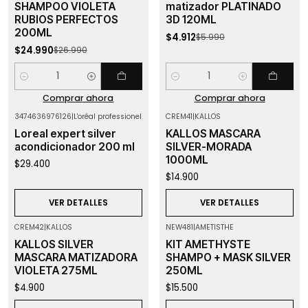
SHAMPOO VIOLETA
matizador PLATINADO
RUBIOS PERFECTOS
3D 120ML
200ML
$4.912
$5.990
$24.990
$26.990
Cantidad
Cantidad
Comprar ahora
Comprar ahora
3474636976126
|
L'oréal professionel
CREM41
|
KALLOS
Agotado
Agotado
Loreal expert silver
KALLOS MASCARA
acondicionador 200 ml
SILVER-MORADA
1000ML
$29.400
$14.900
VER DETALLES
VER DETALLES
CREM42
|
KALLOS
NEW481
|
AMETISTHE
Agotado
Agotado
KALLOS SILVER
KIT AMETHYSTE
MASCARA MATIZADORA
SHAMPO + MASK SILVER
VIOLETA 275ML
250ML
$4.900
$15.500