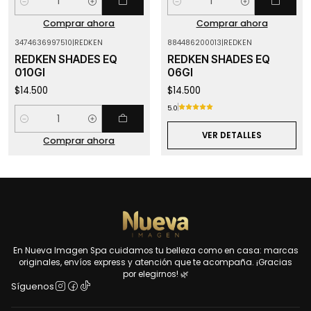
Cantidad
Cantidad
Comprar ahora
Comprar ahora
3474636997510
|
REDKEN
884486200013
|
REDKEN
Agotado
REDKEN SHADES EQ
REDKEN SHADES EQ
010GI
06GI
$14.500
$14.500
5.0
Cantidad
VER DETALLES
Comprar ahora
En Nueva Imagen Spa cuidamos tu belleza como en casa: marcas
originales, envíos express y atención que te acompaña. ¡Gracias
por elegirnos! 🌿
Síguenos