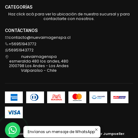
CATEGORÍAS
Haz click acá para ver la ubicación de nuestra sucursal y para
contactarte con nosotros.
CONTÁCTANOS
contacto@nuevaimagenspa.cl
+56951943772
56951943772
nuevaimagenspa
esmeralda 480 los andes, 480
2100798 Los Andes - Los Andes
Valparaíso - Chile
2026 Nueva Imagen .
Envíanos un mensaje de WhatsApp
Todos los derechos reservados.
Desarrollado por Jumpseller
.