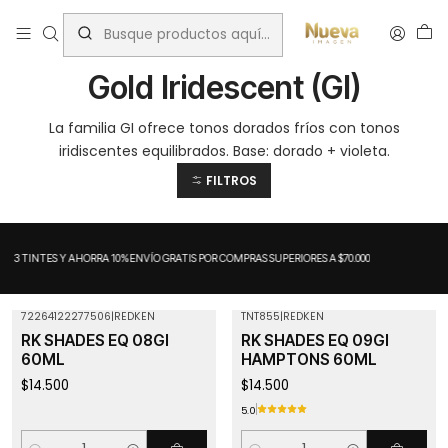
Inicio
Tintes por Marca
ShadesEQ
Gold Iridescent (GI)
Gold Iridescent (GI)
La familia GI ofrece tonos dorados fríos con tonos
iridiscentes equilibrados. Base: dorado + violeta.
FILTROS
A 3 TINTES Y AHORRA 10%
ENVÍO GRATIS POR COMPRAS SUPERIORES A $70.000
72264122277506
|
REDKEN
TNT855
|
REDKEN
RK SHADES EQ 08GI
RK SHADES EQ 09GI
60ML
HAMPTONS 60ML
$14.500
$14.500
5.0