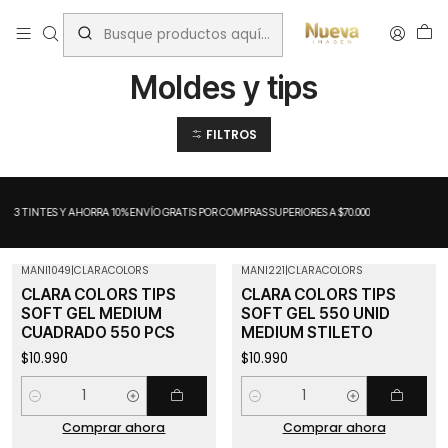
Inicio
Insumos Manicure
Moldes y tips
Moldes y tips
FILTROS
A 3 TINTES Y AHORRA 10%
ENVÍO GRATIS POR COMPRAS SUPERIORES A $70.000
MANI1049
|
CLARACOLORS
MANI221
|
CLARACOLORS
CLARA COLORS TIPS
CLARA COLORS TIPS
SOFT GEL MEDIUM
SOFT GEL 550 UNID
CUADRADO 550 PCS
MEDIUM STILETO
$10.990
$10.990
Cantidad
Cantidad
Comprar ahora
Comprar ahora