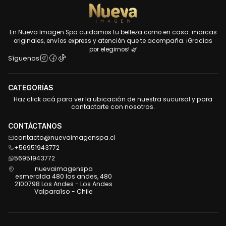
En Nueva Imagen Spa cuidamos tu belleza como en casa: marcas
originales, envíos express y atención que te acompaña. ¡Gracias
por elegirnos! 🌿
Síguenos
CATEGORÍAS
Haz click acá para ver la ubicación de nuestra sucursal y para
contactarte con nosotros.
CONTÁCTANOS
contacto@nuevaimagenspa.cl
+56951943772
56951943772
nuevaimagenspa
esmeralda 480 los andes, 480
2100798 Los Andes - Los Andes
Valparaíso - Chile