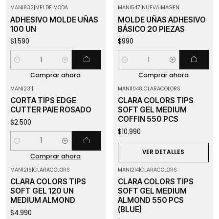
MANI832
|
MEI DE MODA
MANI547
|
NUEVAIMAGEN
ADHESIVO MOLDE UÑAS
MOLDE UÑAS ADHESIVO
100 UN
BÁSICO 20 PIEZAS
$1.590
$990
Cantidad
Cantidad
Comprar ahora
Comprar ahora
MANI231
|
MANI1048
|
CLARACOLORS
Agotado
CORTA TIPS EDGE
CLARA COLORS TIPS
CUTTER PAIE ROSADO
SOFT GEL MEDIUM
COFFIN 550 PCS
$2.500
$10.990
Cantidad
VER DETALLES
Comprar ahora
MANI216
|
CLARACOLORS
MANI214
|
CLARACOLORS
Agotado
Agotado
CLARA COLORS TIPS
CLARA COLORS TIPS
SOFT GEL 120 UN
SOFT GEL MEDIUM
MEDIUM ALMOND
ALMOND 550 PCS
(BLUE)
$4.990