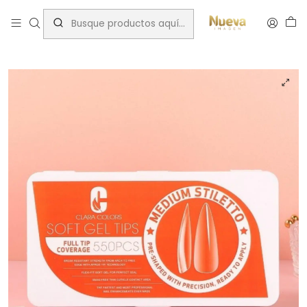
Inicio
Insumos Manicure
Moldes y tips
CLARA COLORS TIPS SOFT GEL MEDIUM STILETTO 550 PCS
(ORANGE)