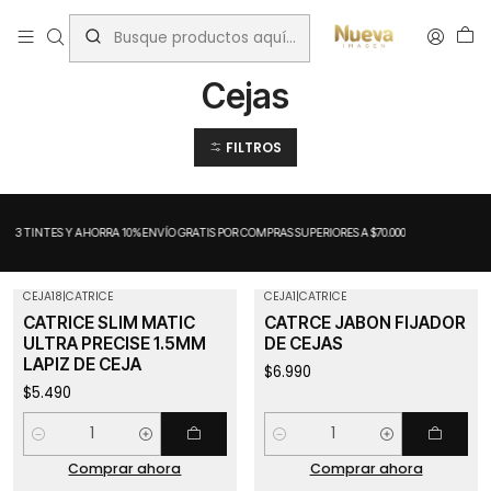
Inicio
Maquillaje
Cejas
Cejas
FILTROS
A 3 TINTES Y AHORRA 10%
ENVÍO GRATIS POR COMPRAS SUPERIORES A $70.000
CEJA18
|
CATRICE
CEJA1
|
CATRICE
CATRICE SLIM MATIC
CATRCE JABON FIJADOR
ULTRA PRECISE 1.5MM
DE CEJAS
LAPIZ DE CEJA
$6.990
$5.490
Cantidad
Cantidad
Comprar ahora
Comprar ahora