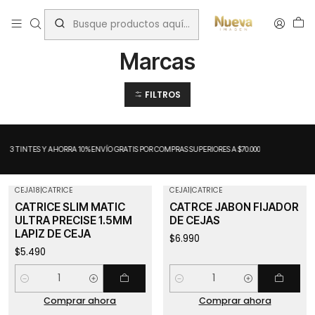
Inicio
Maquillaje
Marcas
Marcas
FILTROS
A 3 TINTES Y AHORRA 10%
ENVÍO GRATIS POR COMPRAS SUPERIORES A $70.000
CEJA18
|
CATRICE
CEJA1
|
CATRICE
CATRICE SLIM MATIC
CATRCE JABON FIJADOR
ULTRA PRECISE 1.5MM
DE CEJAS
LAPIZ DE CEJA
$6.990
$5.490
Cantidad
Cantidad
Comprar ahora
Comprar ahora