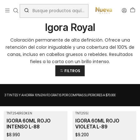
Inicio
Tintes por Marca
Igora Royal
Igora Royal
Coloración permanente de alta definición. Ofrece una
retención del color inigualable y una cobertura del 100% de
canas, incluso en cabellos gruesos o rebeldes. Resultados
fieles a la carta con un brillo intenso.
FILTROS
A 3 TINTES Y AHORRA 10%
ENVÍO GRATIS POR COMPRAS SUPERIORES A $70.000
TNT254
|
REDKEN
TNT255
|
IGORA 60ML ROJO
IGORA 60ML ROJO
INTENSO L-88
VIOLETA L-89
$8.990
$9.200