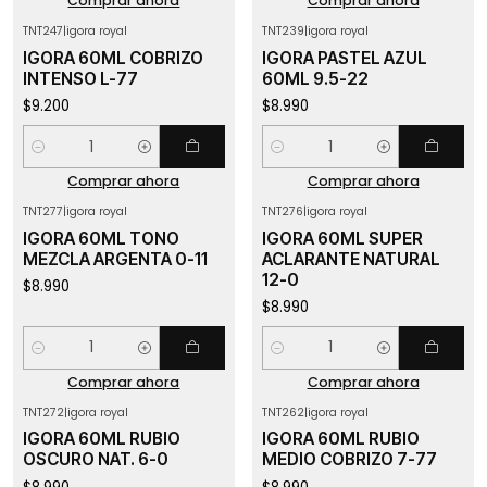
Comprar ahora
Comprar ahora
TNT247
|
igora royal
TNT239
|
igora royal
IGORA 60ML COBRIZO
IGORA PASTEL AZUL
INTENSO L-77
60ML 9.5-22
$9.200
$8.990
Cantidad
Cantidad
Comprar ahora
Comprar ahora
TNT277
|
igora royal
TNT276
|
igora royal
IGORA 60ML TONO
IGORA 60ML SUPER
MEZCLA ARGENTA 0-11
ACLARANTE NATURAL
12-0
$8.990
$8.990
Cantidad
Cantidad
Comprar ahora
Comprar ahora
TNT272
|
igora royal
TNT262
|
igora royal
IGORA 60ML RUBIO
IGORA 60ML RUBIO
OSCURO NAT. 6-0
MEDIO COBRIZO 7-77