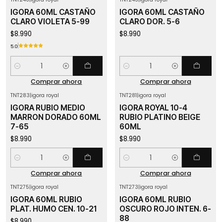
IGORA 60ML CASTAÑO
IGORA 60ML CASTAÑO
CLARO VIOLETA 5-99
CLARO DOR. 5-6
$8.990
$8.990
5.0
Cantidad
Cantidad
Comprar ahora
Comprar ahora
TNT283
|
igora royal
TNT281
|
igora royal
IGORA RUBIO MEDIO
IGORA ROYAL 10-4
MARRON DORADO 60ML
RUBIO PLATINO BEIGE
7-65
60ML
$8.990
$8.990
Cantidad
Cantidad
Comprar ahora
Comprar ahora
TNT275
|
igora royal
TNT273
|
igora royal
IGORA 60ML RUBIO
IGORA 60ML RUBIO
PLAT. HUMO CEN. 10-21
OSCURO ROJO INTEN. 6-
88
$8.990