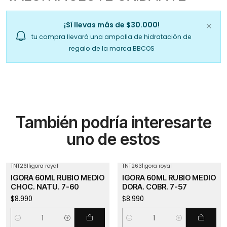
¡Sí llevas más de $30.000!
tu compra llevará una ampolla de hidratación de
regalo de la marca BBCOS
También podría interesarte
uno de estos
TNT261
|
igora royal
TNT263
|
igora royal
IGORA 60ML RUBIO MEDIO
IGORA 60ML RUBIO MEDIO
CHOC. NATU. 7-60
DORA. COBR. 7-57
$8.990
$8.990
Cantidad
Cantidad