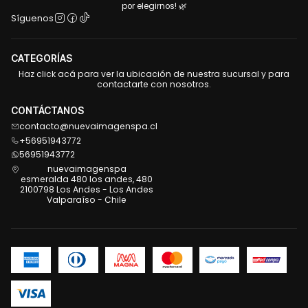
por elegirnos! 🌿
Síguenos
CATEGORÍAS
Haz click acá para ver la ubicación de nuestra sucursal y para
contactarte con nosotros.
CONTÁCTANOS
contacto@nuevaimagenspa.cl
+56951943772
56951943772
nuevaimagenspa
esmeralda 480 los andes, 480
2100798 Los Andes - Los Andes
Valparaíso - Chile