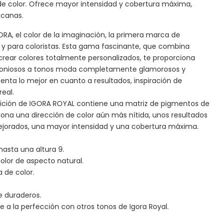
a de color. Ofrece mayor intensidad y cobertura máxima,
 canas.
RA, el color de la imaginación, la primera marca de
r y para coloristas. Esta gama fascinante, que combina
crear colores totalmente personalizados, te proporciona
moniosos a tonos moda completamente glamorosos y
enta lo mejor en cuanto a resultados, inspiración de
eal.
nición de IGORA ROYAL contiene una matriz de pigmentos de
iona una dirección de color aún más nítida, unos resultados
 mejorados, una mayor intensidad y una cobertura máxima.
hasta una altura 9.
color de aspecto natural.
a de color.
e duraderos.
 a la perfección con otros tonos de Igora Royal.