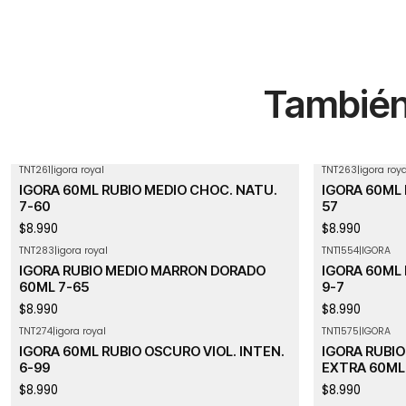
También 
TNT261
|
igora royal
TNT263
|
igora roya
IGORA 60ML RUBIO MEDIO CHOC. NATU.
IGORA 60ML 
7-60
57
$8.990
$8.990
TNT283
|
igora royal
TNT1554
|
IGORA
IGORA RUBIO MEDIO MARRON DORADO
IGORA 60ML
60ML 7-65
9-7
$8.990
$8.990
TNT274
|
igora royal
TNT1575
|
IGORA
IGORA 60ML RUBIO OSCURO VIOL. INTEN.
IGORA RUBI
6-99
EXTRA 60ML 
$8.990
$8.990