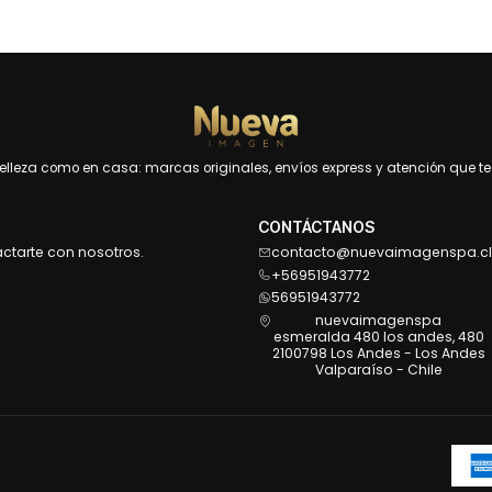
leza como en casa: marcas originales, envíos express y atención que te 
CONTÁCTANOS
actarte con nosotros.
contacto@nuevaimagenspa.cl
+56951943772
56951943772
nuevaimagenspa
esmeralda 480 los andes, 480
2100798 Los Andes - Los Andes
Valparaíso - Chile