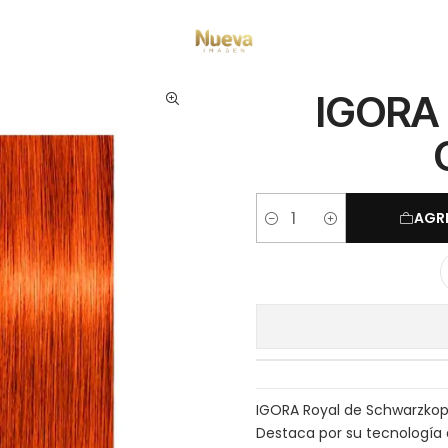
intes por Marca
Igora Royal
Cobrizos
IGORA 60ML RUBIO MEDIO COBR
IGORA
AGR
Cantidad
IGORA Royal de Schwarzkopf
Destaca por su tecnología d