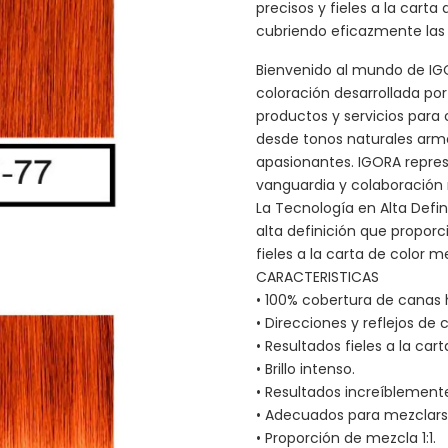
precisos y fieles a la cart
cubriendo eficazmente las
Bienvenido al mundo de IGO
coloración desarrollada po
productos y servicios para 
desde tonos naturales ar
apasionantes. IGORA repres
vanguardia y colaboración r
La Tecnología en Alta Defi
alta definición que proporc
fieles a la carta de color
CARACTERISTICAS
• 100% cobertura de canas 
• Direcciones y reflejos de 
• Resultados fieles a la cart
• Brillo intenso.
• Resultados increíblement
• Adecuados para mezclarse
• Proporción de mezcla 1:1.