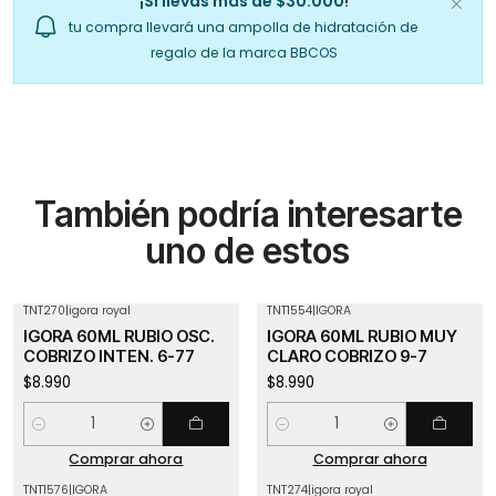
¡Sí llevas más de $30.000!
tu compra llevará una ampolla de hidratación de
regalo de la marca BBCOS
También podría interesarte
uno de estos
TNT270
|
igora royal
TNT1554
|
IGORA
IGORA 60ML RUBIO OSC.
IGORA 60ML RUBIO MUY
COBRIZO INTEN. 6-77
CLARO COBRIZO 9-7
$8.990
$8.990
Cantidad
Cantidad
Comprar ahora
Comprar ahora
TNT1576
|
IGORA
TNT274
|
igora royal