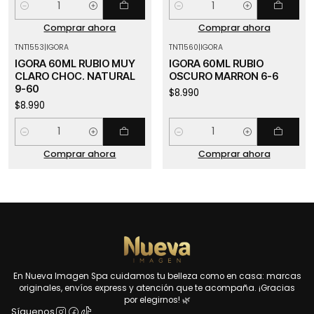
Cantidad
Cantidad
Comprar ahora
Comprar ahora
TNT1553
|
IGORA
TNT1560
|
IGORA
IGORA 60ML RUBIO MUY
IGORA 60ML RUBIO
CLARO CHOC. NATURAL
OSCURO MARRON 6-6
9-60
$8.990
$8.990
Cantidad
Cantidad
Comprar ahora
Comprar ahora
En Nueva Imagen Spa cuidamos tu belleza como en casa: marcas
originales, envíos express y atención que te acompaña. ¡Gracias
por elegirnos! 🌿
Síguenos