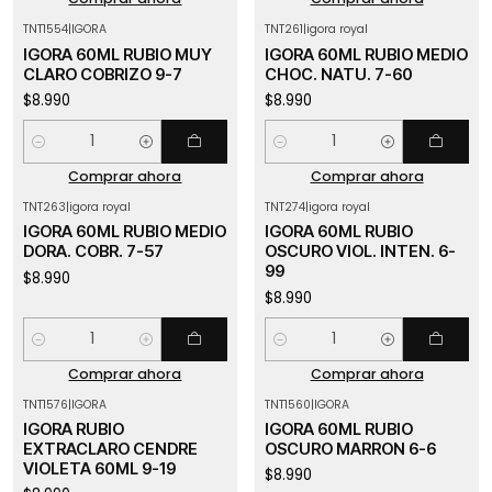
TNT1554
|
IGORA
TNT261
|
igora royal
IGORA 60ML RUBIO MUY
IGORA 60ML RUBIO MEDIO
CLARO COBRIZO 9-7
CHOC. NATU. 7-60
$8.990
$8.990
Cantidad
Cantidad
Comprar ahora
Comprar ahora
TNT263
|
igora royal
TNT274
|
igora royal
IGORA 60ML RUBIO MEDIO
IGORA 60ML RUBIO
DORA. COBR. 7-57
OSCURO VIOL. INTEN. 6-
99
$8.990
$8.990
Cantidad
Cantidad
Comprar ahora
Comprar ahora
TNT1576
|
IGORA
TNT1560
|
IGORA
IGORA RUBIO
IGORA 60ML RUBIO
EXTRACLARO CENDRE
OSCURO MARRON 6-6
VIOLETA 60ML 9-19
$8.990