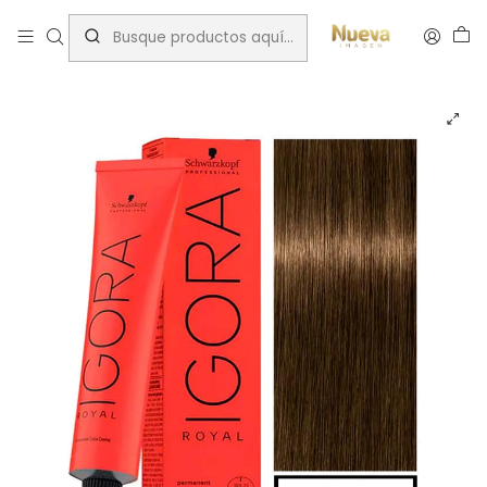
Inicio
Tintes por Marca
Igora Royal
Chocolates
IGORA 60ML RUBIO OSC. CHOC. MATE 6-63