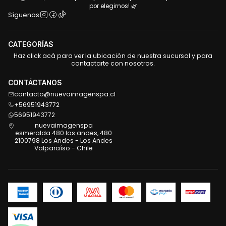
por elegirnos! 🌿
Síguenos
CATEGORÍAS
Haz click acá para ver la ubicación de nuestra sucursal y para
contactarte con nosotros.
CONTÁCTANOS
contacto@nuevaimagenspa.cl
+56951943772
56951943772
nuevaimagenspa
esmeralda 480 los andes, 480
2100798 Los Andes - Los Andes
Valparaíso - Chile