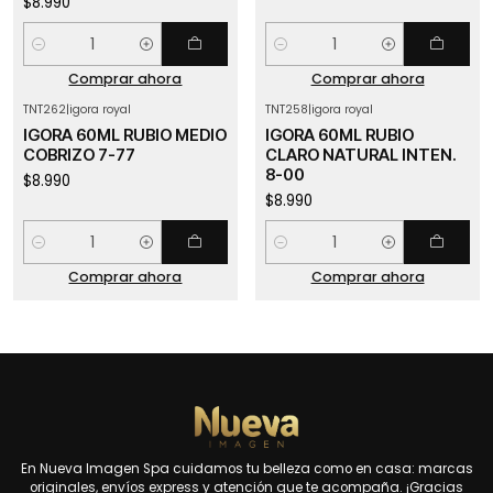
$8.990
Cantidad
Cantidad
Comprar ahora
Comprar ahora
TNT262
|
igora royal
TNT258
|
igora royal
IGORA 60ML RUBIO MEDIO
IGORA 60ML RUBIO
COBRIZO 7-77
CLARO NATURAL INTEN.
8-00
$8.990
$8.990
Cantidad
Cantidad
Comprar ahora
Comprar ahora
En Nueva Imagen Spa cuidamos tu belleza como en casa: marcas
originales, envíos express y atención que te acompaña. ¡Gracias