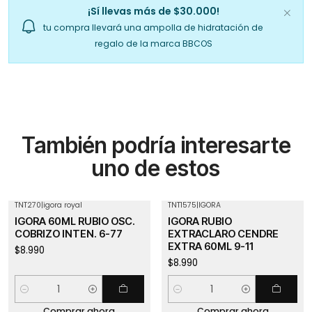
¡Sí llevas más de $30.000!
tu compra llevará una ampolla de hidratación de
regalo de la marca BBCOS
También podría interesarte
uno de estos
TNT270
|
igora royal
TNT1575
|
IGORA
IGORA 60ML RUBIO OSC.
IGORA RUBIO
COBRIZO INTEN. 6-77
EXTRACLARO CENDRE
EXTRA 60ML 9-11
$8.990
$8.990
Cantidad
Cantidad
Comprar ahora
Comprar ahora