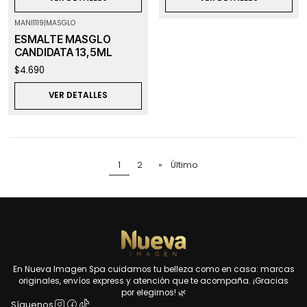
MANI1119
|
MASGLO
Agotado
ESMALTE MASGLO
CANDIDATA 13,5ML
$4.690
VER DETALLES
1
2
»
Último
En Nueva Imagen Spa cuidamos tu belleza como en casa: marcas
originales, envíos express y atención que te acompaña. ¡Gracias
por elegirnos! 🌿
Síguenos