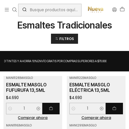
Inicio
Insumos Manicure
Esmaltes Tradicionales
Esmaltes Tradicionales
FILTROS
A 3 TINTES Y AHORRA 10%
ENVÍO GRATIS POR COMPRAS SUPERIORES A $70.000
MANI1128
|
MASGLO
MANI1122
|
MASGLO
ESMALTE MASGLO
ESMALTE MASGLO
FUFURUFA 13,5ML
ELÉCTRICA 13,5ML
$4.690
$4.690
Cantidad
Cantidad
Comprar ahora
Comprar ahora
MANI1116
|
MASGLO
MANI299
|
MASGLO