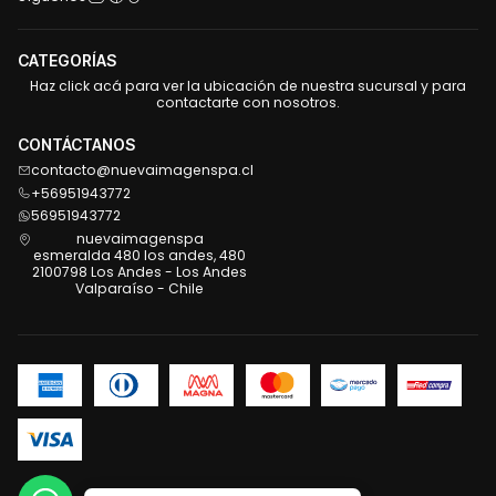
CATEGORÍAS
Haz click acá para ver la ubicación de nuestra sucursal y para
contactarte con nosotros.
CONTÁCTANOS
contacto@nuevaimagenspa.cl
+56951943772
56951943772
nuevaimagenspa
esmeralda 480 los andes, 480
2100798 Los Andes - Los Andes
Valparaíso - Chile