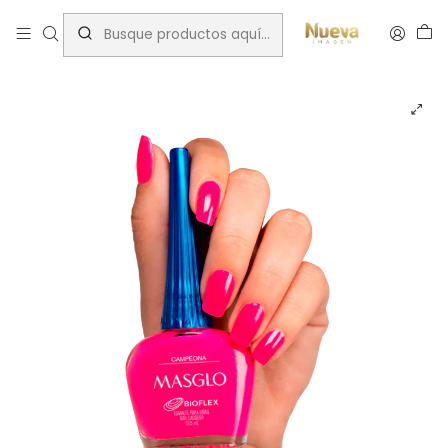
Inicio
Insumos Manicure
Esmaltes Tradicionales
Masglo
ESMALTE MASGLO CAMPEONA 13,5ML