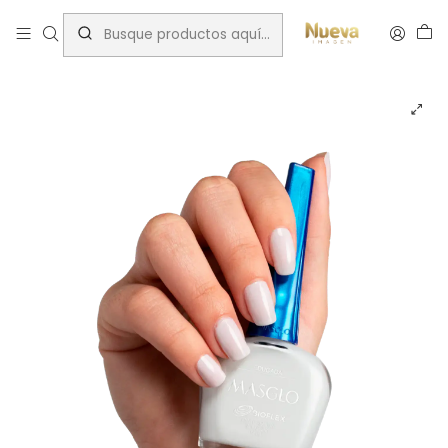
Inicio
Insumos Manicure
Esmaltes Tradicionales
Masglo
ESMALTE MASGLO EDUCADA 13,5ML