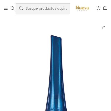
Inicio
Insumos Manicure
Esmaltes Tradicionales
Masglo
ESMALTE MASGLO GITANA 13,5ML