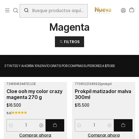
Inicio
Matizadores
Magenta
Magenta
FILTROS
A 3 TINTES Y AHORRA 10%
ENVÍO GRATIS POR COMPRAS SUPERIORES A $70.000
734191413447
|
CLOE
7708132134992
|
prokpil
Cloe ooh my color crazy
Prokpil matizador malva
magenta 270 g
300ml
$16.500
$15.500
5.0
Cantidad
Cantidad
Comprar ahora
Comprar ahora