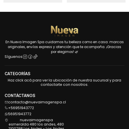
En Nueva Imagen Spa cuidamos tu belleza como en casa: marcas
originales, envíos express y atención que te acompaña. ¡Gracias
por elegirnos! 🌿
Síguenos
CATEGORÍAS
Haz click acá para ver la ubicación de nuestra sucursal y para
contactarte con nosotros.
CONTÁCTANOS
contacto@nuevaimagenspa.cl
+56951943772
56951943772
nuevaimagenspa
esmeralda 480 los andes, 480
2100798 Los Andes - Los Andes