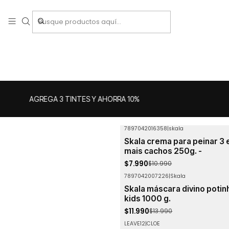
AGREGA 3 TINTES Y AHORRA 10%
7897042016358
|
skala
-27%
OFF
Skala crema para peinar 3 e
mais cachos 250g. -
$7.990
$10.990
7897042007226
|
Skala
-14%
OFF
Skala máscara divino potin
kids 1000 g.
$11.990
$13.990
LEAVE12
|
CLOE