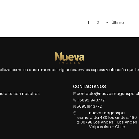
1
2
»
Último
leza como en casa: marcas originales, envíos express y atención que te 
CONTÁCTANOS
actarte con nosotros.
contacto@nuevaimagenspa.cl
+56951943772
56951943772
nuevaimagenspa
esmeralda 480 los andes, 480
2100798 Los Andes - Los Andes
Valparaíso - Chile