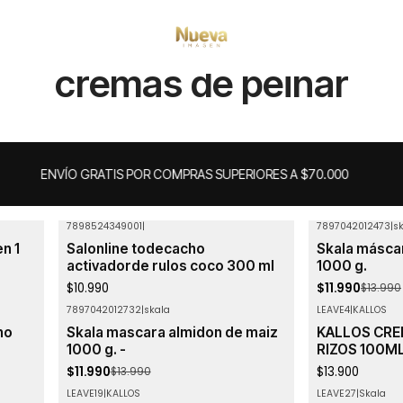
Inicio
cremas de peinar
cremas de peinar
ENVÍO GRATIS POR COMPRAS SUPERIORES A $70.000
7898524349001
|
7897042012473
|
s
-14%
OFF
n 1
Salonline todecacho
Skala máscar
activadorde rulos coco 300 ml
1000 g.
$10.990
$11.990
$13.990
7897042012732
|
skala
LEAVE4
|
KALLOS
-14%
OFF
ho
Skala mascara almidon de maiz
KALLOS CRE
1000 g. -
RIZOS 100M
$11.990
$13.900
$13.990
LEAVE19
|
KALLOS
LEAVE27
|
Skala