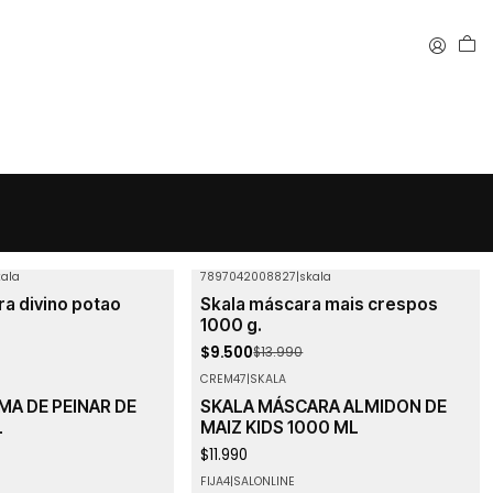
kala
7897042008827
|
skala
-32%
OFF
a divino potao
Skala máscara mais crespos
1000 g.
$9.500
$13.990
CREM47
|
SKALA
MA DE PEINAR DE
SKALA MÁSCARA ALMIDON DE
L
MAIZ KIDS 1000 ML
$11.990
FIJA4
|
SALONLINE