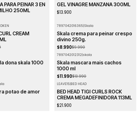
 PARA PEINAR 3 EN
GEL VINAGRE MANZANA 300ML
 MILHO 250ML
$13.900
EDKEN
7897042016365
|
Skala
-10%
OFF
CURL CREAM
Skala crema para peinar crespo
Agotado
0ML
divino 250g.
$8.990
0
$9.990
7897042012312
|
skala
-14%
OFF
la dona skala 1000
Skala mascara mais cachos
Agotado
1000 ml
$11.990
$13.990
ala
LEAVE15
|
BED HEAD
Agotado
ra potao de amor
BED HEAD TIGI CURLS ROCK
CREMA MEGADEFINIDORA 113ML
$21.900