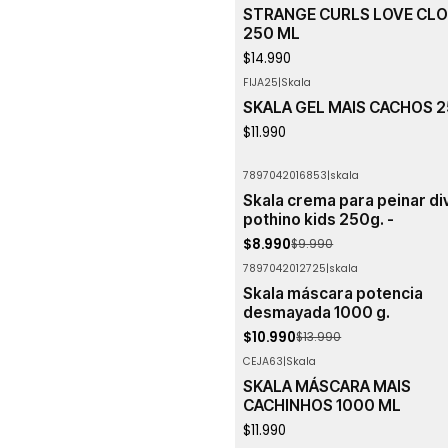
STRANGE CURLS LOVE CLO
250 ML
$14.990
FIJA25
|
Skala
SKALA GEL MAIS CACHOS 2
$11.990
7897042016853
|
skala
-10%
OFF
Skala crema para peinar di
Agotado
pothino kids 250g. -
$8.990
$9.990
7897042012725
|
skala
-21%
OFF
Skala máscara potencia
Agotado
desmayada 1000 g.
$10.990
$13.990
CEJA63
|
Skala
Agotado
SKALA MÁSCARA MAIS
CACHINHOS 1000 ML
$11.990