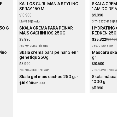
E
KALLOS CURL MANIA STYLING
SKALA CREMA
SPRAY 150 ML
1 AMIDO DE
$10.900
$9.990
LEAVE28
|
Skala
3474637214739
|
R
-18%
OFF
50 G
SKALA CREMA PARA PEINAR
HYDRATING 
MAIS CACHINHOS 250G
REDKEN 25
$8.990
$25.822
$31.49
7897042016914
|
Skala
7897042013180
|
Agotado
Agotado
vino
Skala crema para peinar 3 en 1
Mascara ska
genetiqs 250g
gr
$8.990
$10.500
7897042013067
|
Skala
7897042010714
|
sk
-15%
OFF
Agotado
Skala gel mais cachos 250 g. -
Skala másca
Agotado
1000 g
$10.990
$12.990
$11.990