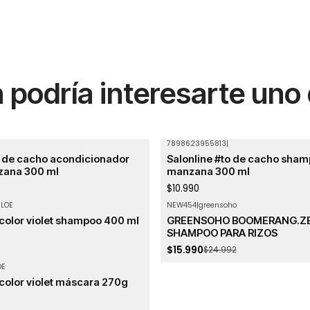
podría interesarte uno
7898623955813
|
o de cacho acondicionador
Salonline #to de cacho sham
zana 300 ml
manzana 300 ml
$10.990
LOE
NEW454
|
greensoho
-36%
OFF
color violet shampoo 400 ml
GREENSOHO BOOMERANG.Z
SHAMPOO PARA RIZOS
$15.990
$24.992
OE
color violet máscara 270g