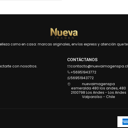
leza como en casa: marcas originales, envíos express y atención que te 
CONTÁCTANOS
actarte con nosotros.
contacto@nuevaimagenspa.cl
+56951943772
56951943772
nuevaimagenspa
esmeralda 480 los andes, 480
2100798 Los Andes - Los Andes
Valparaíso - Chile