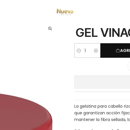
Inicio
Rizos
Marcas
Salón Line
GEL VINAGRE MANZANA 300ML
GEL VIN
AGR
Cantidad
La gelatina para cabello r
que garantizan acción fijac
mantener la fibra sellada, l