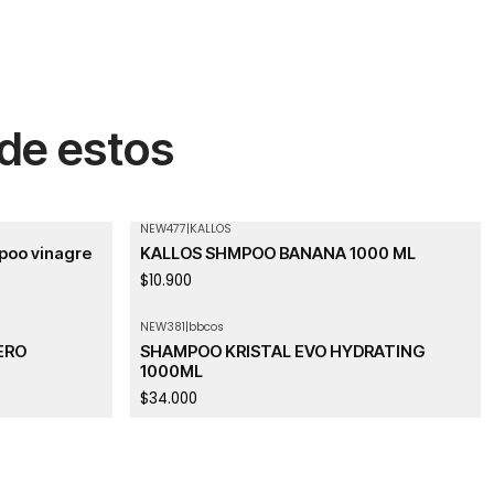
 de estos
NEW477
|
KALLOS
Agotado
poo vinagre
KALLOS SHMPOO BANANA 1000 ML
$10.900
NEW381
|
bbcos
ERO
SHAMPOO KRISTAL EVO HYDRATING
1000ML
$34.000