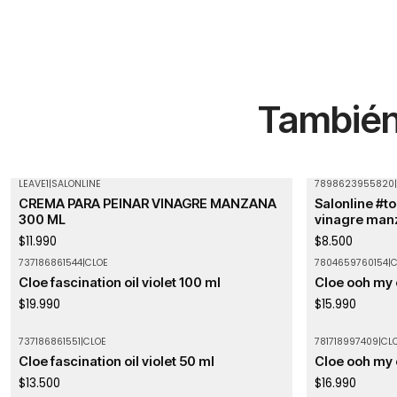
También 
LEAVE1
|
SALONLINE
7898623955820
|
Agotado
Agotado
CREMA PARA PEINAR VINAGRE MANZANA
Salonline #t
300 ML
vinagre man
$11.990
$8.500
737186861544
|
CLOE
7804659760154
|
C
Agotado
Cloe fascination oil violet 100 ml
Cloe ooh my 
$19.990
$15.990
737186861551
|
CLOE
781718997409
|
CL
Cloe fascination oil violet 50 ml
Cloe ooh my 
$13.500
$16.990