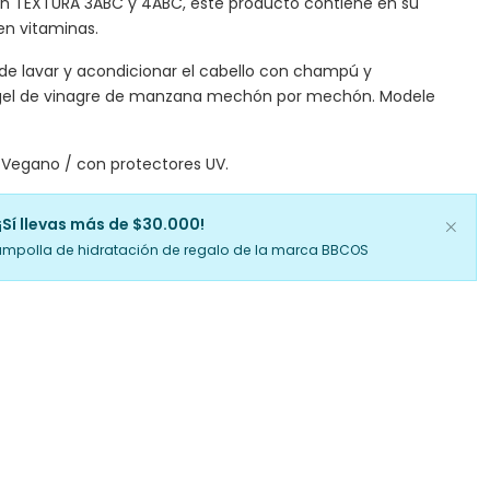
n TEXTURA 3ABC y 4ABC, este producto contiene en su
en vitaminas.
e lavar y acondicionar el cabello con champú y
 gel de vinagre de manzana mechón por mechón. Modele
Vegano / con protectores UV.
¡Sí llevas más de $30.000!
ampolla de hidratación de regalo de la marca BBCOS