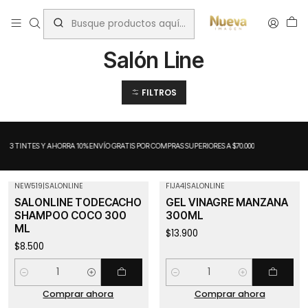
Inicio
Rizos
Marcas
Salón Line
Salón Line
FILTROS
A 3 TINTES Y AHORRA 10%
ENVÍO GRATIS POR COMPRAS SUPERIORES A $70.000
NEW519
|
SALONLINE
FIJA4
|
SALONLINE
SALONLINE TODECACHO
GEL VINAGRE MANZANA
SHAMPOO COCO 300
300ML
ML
$13.900
$8.500
Cantidad
Cantidad
Comprar ahora
Comprar ahora