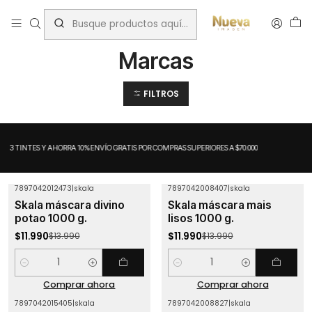
Inicio
Rizos
Marcas
Marcas
FILTROS
A 3 TINTES Y AHORRA 10%
ENVÍO GRATIS POR COMPRAS SUPERIORES A $70.000
7897042012473
|
skala
7897042008407
|
skala
-14%
OFF
-14%
OFF
Skala máscara divino
Skala máscara mais
potao 1000 g.
lisos 1000 g.
$11.990
$11.990
$13.990
$13.990
Cantidad
Cantidad
Comprar ahora
Comprar ahora
7897042015405
|
skala
7897042008827
|
skala
-32%
OFF