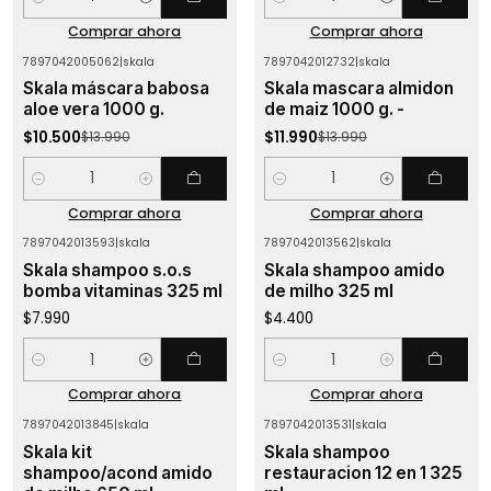
Cantidad
Cantidad
Comprar ahora
Comprar ahora
7897042005062
|
skala
7897042012732
|
skala
-25%
OFF
-14%
OFF
Skala máscara babosa
Skala mascara almidon
aloe vera 1000 g.
de maiz 1000 g. -
$10.500
$11.990
$13.990
$13.990
Cantidad
Cantidad
Comprar ahora
Comprar ahora
7897042013593
|
skala
7897042013562
|
skala
Skala shampoo s.o.s
Skala shampoo amido
bomba vitaminas 325 ml
de milho 325 ml
$7.990
$4.400
Cantidad
Cantidad
Comprar ahora
Comprar ahora
7897042013845
|
skala
7897042013531
|
skala
-7%
OFF
Skala kit
Skala shampoo
shampoo/acond amido
restauracion 12 en 1 325