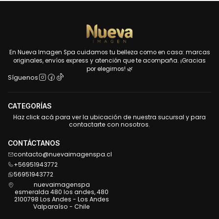
En Nueva Imagen Spa cuidamos tu belleza como en casa: marcas
originales, envíos express y atención que te acompaña. ¡Gracias
por elegirnos! 🌿
Síguenos
CATEGORÍAS
Haz click acá para ver la ubicación de nuestra sucursal y para
contactarte con nosotros.
CONTÁCTANOS
contacto@nuevaimagenspa.cl
+56951943772
56951943772
nuevaimagenspa
esmeralda 480 los andes, 480
2100798 Los Andes - Los Andes
Valparaíso - Chile