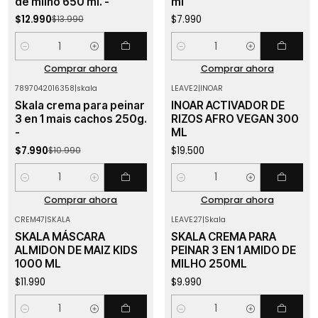
de milho 650 ml. -
ml
$12.990
$7.990
$13.990
Cantidad
Cantidad
Comprar ahora
Comprar ahora
7897042016358
|
skala
LEAVE2
|
INOAR
-27%
OFF
Skala crema para peinar
INOAR ACTIVADOR DE
3 en 1 mais cachos 250g.
RIZOS AFRO VEGAN 300
-
ML
$7.990
$19.500
$10.990
Cantidad
Cantidad
Comprar ahora
Comprar ahora
CREM47
|
SKALA
LEAVE27
|
Skala
SKALA MÁSCARA
SKALA CREMA PARA
ALMIDON DE MAIZ KIDS
PEINAR 3 EN 1 AMIDO DE
1000 ML
MILHO 250ML
$11.990
$9.990
Cantidad
Cantidad