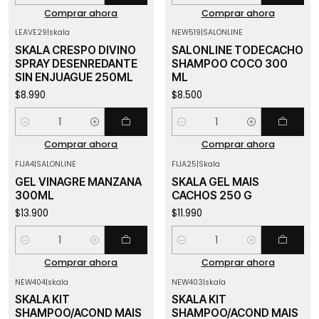
Comprar ahora
Comprar ahora
LEAVE29
|
skala
NEW519
|
SALONLINE
SKALA CRESPO DIVINO
SALONLINE TODECACHO
SPRAY DESENREDANTE
SHAMPOO COCO 300
SIN ENJUAGUE 250ML
ML
$8.990
$8.500
Cantidad
Cantidad
Comprar ahora
Comprar ahora
FIJA4
|
SALONLINE
FIJA25
|
Skala
GEL VINAGRE MANZANA
SKALA GEL MAIS
300ML
CACHOS 250 G
$13.900
$11.990
Cantidad
Cantidad
Comprar ahora
Comprar ahora
NEW404
|
skala
NEW403
|
skala
SKALA KIT
SKALA KIT
SHAMPOO/ACOND MAIS
SHAMPOO/ACOND MAIS