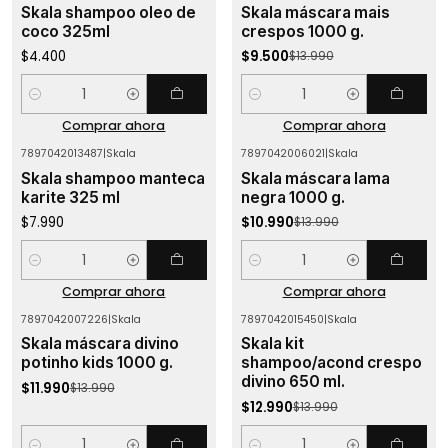
Skala shampoo oleo de
Skala máscara mais
coco 325ml
crespos 1000 g.
$4.400
$9.500
$13.990
Cantidad
Cantidad
Comprar ahora
Comprar ahora
7897042013487
|
Skala
7897042006021
|
Skala
-21%
OFF
Skala shampoo manteca
Skala máscara lama
karite 325 ml
negra 1000 g.
$7.990
$10.990
$13.990
Cantidad
Cantidad
Comprar ahora
Comprar ahora
7897042007226
|
Skala
7897042015450
|
Skala
-14%
OFF
-7%
OFF
Skala máscara divino
Skala kit
potinho kids 1000 g.
shampoo/acond crespo
divino 650 ml.
$11.990
$13.990
$12.990
$13.990