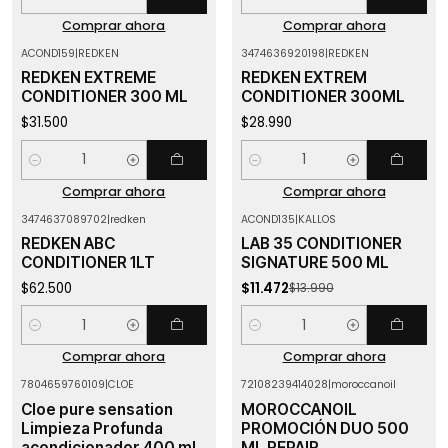
Cantidad
Cantidad
Comprar ahora
Comprar ahora
ACOND159
|
REDKEN
3474636920198
|
REDKEN
REDKEN EXTREME
REDKEN EXTREM
CONDITIONER 300 ML
CONDITIONER 300ML
$31.500
$28.990
Cantidad
Cantidad
Comprar ahora
Comprar ahora
3474637089702
|
redken
ACOND135
|
KALLOS
-18%
OFF
REDKEN ABC
LAB 35 CONDITIONER
CONDITIONER 1LT
SIGNATURE 500 ML
$62.500
$11.472
$13.990
Cantidad
Cantidad
Comprar ahora
Comprar ahora
7804659760109
|
CLOE
72108239414028
|
moroccanoil
-18%
OFF
Agotado
Cloe pure sensation
MOROCCANOIL
Agotado
Limpieza Profunda
PROMOCIÓN DUO 500
acondicionador 400 ml
ML REPAIR