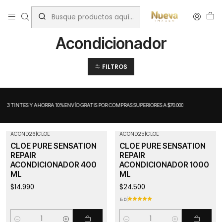
Inicio
Reconstrucción capilar
Acondicionador
Acondicionador
FILTROS
A 3 TINTES Y AHORRA 10%
ENVÍO GRATIS POR COMPRAS SUPERIORES A $70.000
ACOND26
|
CLOE
ACOND25
|
CLOE
CLOE PURE SENSATION
CLOE PURE SENSATION
REPAIR
REPAIR
ACONDICIONADOR 400
ACONDICIONADOR 1000
ML
ML
$14.990
$24.500
5.0