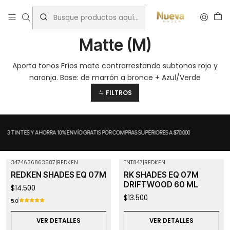
Inicio
Tintes por Marca
ShadesEQ
Matte (M)
Matte (M)
Aporta tonos Fríos mate contrarrestando subtonos rojo y
naranja. Base: de marrón a bronce + Azul/Verde
FILTROS
A 3 TINTES Y AHORRA 10%
ENVÍO GRATIS POR COMPRAS SUPERIORES A $70.000
3474636863587
|
REDKEN
TNT847
|
REDKEN
Agotado
Agotado
REDKEN SHADES EQ 07M
RK SHADES EQ 07M
DRIFTWOOD 60 ML
$14.500
$13.500
5.0
VER DETALLES
VER DETALLES