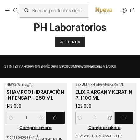
Inicio
Tratamientos capilares
Marcas
PH Laboratorios
PH Laboratorios
FILTROS
A 3 TINTES Y AHORRA 10%
ENVÍO GRATIS POR COMPRAS SUPERIORES A $70.000
NEW378
|
insight
SERUM14
|
PH ARGAN&KERATIN
SHAMPOO HIDRATACIÓN
ELIXIR ARGAN Y KERATIN
INTENSA PH 250 ML
PH 100 ML
$12.000
$22.900
Cantidad
Cantidad
Comprar ahora
Comprar ahora
PH
NEW538
|
PH ARGAN&KERATIN
71043804098344
|
ARGAN&KERATIN
-47%
OFF
Agotado