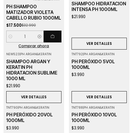
SHAMPOO HIDRATACION
PH SHAMPOO
INTENSA PH 1000ML
MATIZADOR VIOLETA
$21.990
CABELLO RUBIO 1000ML
$17.500
$32.990
Cantidad
VER DETALLES
Comprar ahora
NEW523
|
PH ARGAN&KERATIN
TNT792
|
PH ARGAN&KERATIN
Agotado
Agotado
SHAMPOO ARGAN Y
PH PERÓXIDO 5VOL
KERATIN PH
1000ML
HIDRATACION SUBLIME
$3.990
1000 ML
$21.990
VER DETALLES
VER DETALLES
TNT790
|
PH ARGAN&KERATIN
TNT788
|
PH ARGAN&KERATIN
Agotado
Agotado
PH PERÓXIDO 20VOL
PH PERÓXIDO 10VOL
1000ML
1000ML
$3.990
$3.990