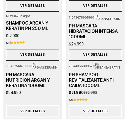
VER DETALLES
VER DETALLES
NEW342
|
insight
PH
71043678605967
|
ARGAN&KERATIN
Agotado
Agotado
SHAMPOO ARGAN Y
PH MASCARA
KERATIN PH 250 ML
HIDRATACION INTENSA
$12.000
1000ML
5.0
$24.990
VER DETALLES
VER DETALLES
PH
PH
71043756673002
|
71044056309577
|
ARGAN&KERATIN
ARGAN&KERATIN
-33%
OFF
Agotado
Agotado
PH MASCARA
PH SHAMPOO
NUTRICION ARGAN Y
REVITALIZANTE ANTI
KERATINA 1000ML
CAIDA 1000ML
$24.990
$21.990
$32.992
5.0
VER DETALLES
VER DETALLES