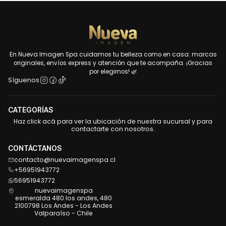
En Nueva Imagen Spa cuidamos tu belleza como en casa: marcas
originales, envíos express y atención que te acompaña. ¡Gracias
por elegirnos! 🌿
Síguenos
CATEGORÍAS
Haz click acá para ver la ubicación de nuestra sucursal y para
contactarte con nosotros.
CONTÁCTANOS
contacto@nuevaimagenspa.cl
+56951943772
56951943772
nuevaimagenspa
esmeralda 480 los andes, 480
2100798 Los Andes - Los Andes
Valparaíso - Chile