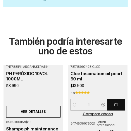
También podría interesarte
uno de estos
TNT788
|
PH ARGAN&KERATIN
781718997423
|
CLOE
Agotado
PH PERÓXIDO 10VOL
Cloe fascination oil pearl
1000ML
50 ml
$3.990
$13.500
5.0
Cantidad
VER DETALLES
Comprar ahora
858511001159
|
k18
L'oréal
3474636976027
|
professionel
Shampo ph maintenance