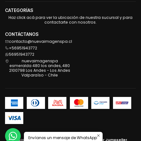
CATEGORÍAS
Haz click acá para ver la ubicación de nuestra sucursal y para
contactarte con nosotros.
CONTÁCTANOS
contacto@nuevaimagenspa.cl
+56951943772
56951943772
nuevaimagenspa
esmeralda 480 los andes, 480
2100798 Los Andes - Los Andes
Valparaíso - Chile
2026 Nueva Imagen .
Envíanos un mensaje de WhatsApp
Todos los derechos reservados.
Desarrollado por Jumpseller
.