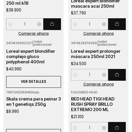
Loreal expert blondifier
250 ml k18
mascara acai 250ml
$38.900
$37.790
Cantidad
Cantidad
Comprar ahora
Comprar ahora
L'oréal
L'oréal
3474636892327
|
3474636976065
|
professionel
professionel
Agotado
Loreal expert blondifier
Loreal expert prolonger
complejo gluco
máscara 250ml 2021
polyphenol 400ml
$34.500
$40.990
Cantidad
VER DETALLES
Comprar ahora
7897042016914
|
Skala
FIJA26
|
BED HEAD
Agotado
Skala crema para peinar 3
BED HEAD TIGI HEAD
en 1 genetiqs 250g
RUSH SPRAY BRILLO
EXTREMO 200 ML
$8.990
$21.100
Cantidad