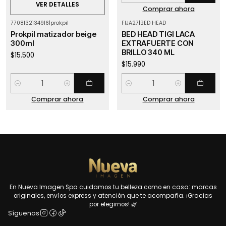
VER DETALLES
Comprar ahora
7708132134916
|
prokpil
FIJA27
|
BED HEAD
Prokpil matizador beige
BED HEAD TIGI LACA
300ml
EXTRAFUERTE CON
BRILLO 340 ML
$15.500
$15.990
Cantidad
Cantidad
Comprar ahora
Comprar ahora
En Nueva Imagen Spa cuidamos tu belleza como en casa: marcas
originales, envíos express y atención que te acompaña. ¡Gracias
por elegirnos! 🌿
Síguenos