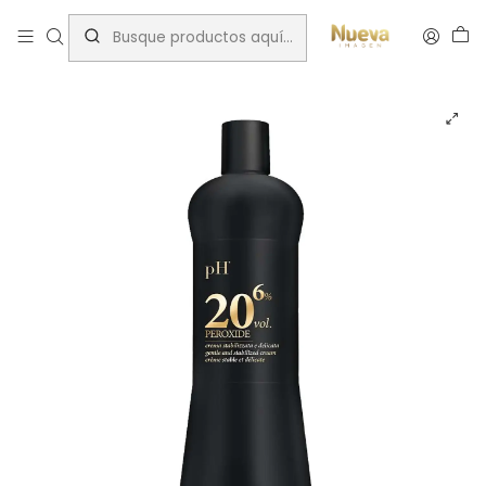
Inicio
Tratamientos capilares
Marcas
PH Laboratorios
PH PERÓXIDO 20VOL 1000ML