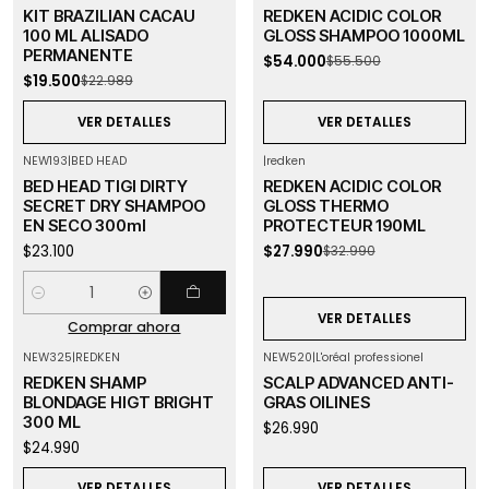
-15%
OFF
-3%
OFF
KIT BRAZILIAN CACAU
REDKEN ACIDIC COLOR
Agotado
Agotado
100 ML ALISADO
GLOSS SHAMPOO 1000ML
PERMANENTE
$54.000
$55.500
$19.500
$22.989
VER DETALLES
VER DETALLES
NEW193
|
BED HEAD
|
redken
-15%
OFF
BED HEAD TIGI DIRTY
REDKEN ACIDIC COLOR
Agotado
SECRET DRY SHAMPOO
GLOSS THERMO
EN SECO 300ml
PROTECTEUR 190ML
$23.100
$27.990
$32.990
Cantidad
VER DETALLES
Comprar ahora
NEW325
|
REDKEN
NEW520
|
L'oréal professionel
Agotado
Agotado
REDKEN SHAMP
SCALP ADVANCED ANTI-
BLONDAGE HIGT BRIGHT
GRAS OILINES
300 ML
$26.990
$24.990
VER DETALLES
VER DETALLES