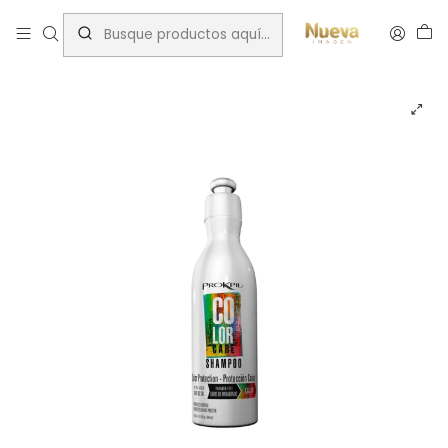
Inicio
Tratamientos capilares
Marcas
Prokpil
Prokpil shampoo color 300ml