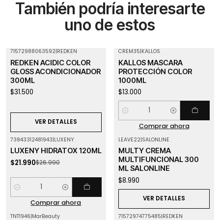
También podría interesarte
uno de estos
71572988063592
|
REDKEN
CREM35
|
KALLOS
Agotado
REDKEN ACIDIC COLOR
KALLOS MASCARA
GLOSS ACONDICIONADOR
PROTECCIÓN COLOR
300ML
1000ML
$31.500
$13.000
Cantidad
VER DETALLES
Comprar ahora
73843312481943
|
LUXENY
LEAVE22
|
SALONLINE
-19%
OFF
Agotado
LUXENY HIDRATOX 120ML
MULTY CREMA
MULTIFUNCIONAL 300
$21.990
$26.990
ML SALONLINE
$8.990
Cantidad
VER DETALLES
Comprar ahora
TNT1946
|
MarBeauty
71572974775485
|
REDKEN