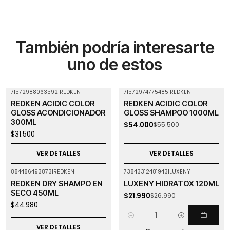
También podría interesarte
uno de estos
71572988063592
|
REDKEN
71572974775485
|
REDKEN
-3%
OFF
Agotado
REDKEN ACIDIC COLOR
REDKEN ACIDIC COLOR
Agotado
GLOSS ACONDICIONADOR
GLOSS SHAMPOO 1000ML
300ML
$54.000
$55.500
$31.500
VER DETALLES
VER DETALLES
884486493873
|
REDKEN
73843312481943
|
LUXENY
-19%
OFF
Agotado
REDKEN DRY SHAMPO EN
LUXENY HIDRATOX 120ML
SECO 450ML
$21.990
$26.990
$44.980
Cantidad
VER DETALLES