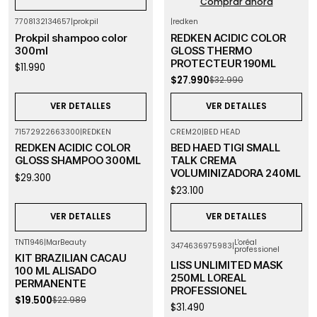
Comprar ahora
7708132134657
|
prokpil
|
redken
-15%
OFF
Agotado
Prokpil shampoo color
REDKEN ACIDIC COLOR
Agotado
300ml
GLOSS THERMO
PROTECTEUR 190ML
$11.990
$27.990
$32.990
VER DETALLES
VER DETALLES
71572922663300
|
REDKEN
CREM20
|
BED HEAD
Agotado
Agotado
REDKEN ACIDIC COLOR
BED HAED TIGI SMALL
GLOSS SHAMPOO 300ML
TALK CREMA
VOLUMINIZADORA 240ML
$29.300
$23.100
VER DETALLES
VER DETALLES
TNT1946
|
MarBeauty
L'oréal
3474636975983
|
professionel
-15%
OFF
Agotado
KIT BRAZILIAN CACAU
Agotado
LISS UNLIMITED MASK
100 ML ALISADO
250ML LOREAL
PERMANENTE
PROFESSIONEL
$19.500
$22.989
$31.490