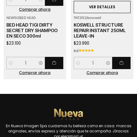
Cantidad
VER DETALLES
Comprar ahora
NEW193
|
BED HEAD
TNT2152
|
kosswell
BED HEAD TIGI DIRTY
KOSWELL STRUCTURE
SECRET DRY SHAMPOO
REPAIR INSTANT 250ML
EN SECO 300ml
LEAVE-IN
$23.100
$23.990
5.0
Cantidad
Cantidad
Comprar ahora
Comprar ahora
En Nueva Imagen Spa cuidamos tu belleza como en casa: marcas
originales, envíos express y atención que te acompaña. ¡Gracias
por elegirnos! 🌿