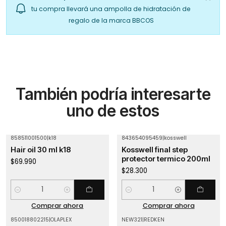
tu compra llevará una ampolla de hidratación de
regalo de la marca BBCOS
También podría interesarte
uno de estos
858511001500
|
k18
843654095459
|
kosswell
Hair oil 30 ml k18
Kosswell final step
protector termico 200ml
$69.990
$28.300
Cantidad
Cantidad
Comprar ahora
Comprar ahora
850018802215
|
OLAPLEX
NEW321
|
REDKEN
Agotado
Agotado