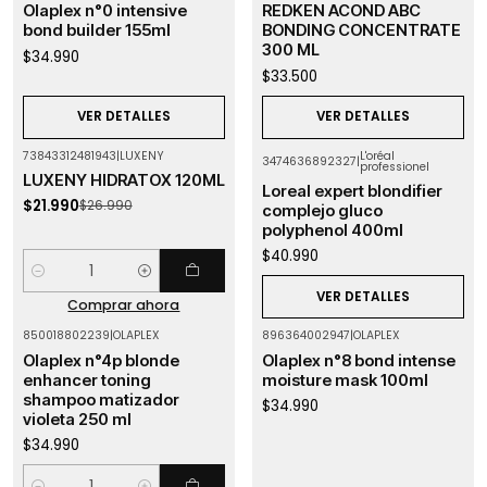
Olaplex n°0 intensive
REDKEN ACOND ABC
bond builder 155ml
BONDING CONCENTRATE
300 ML
$34.990
$33.500
VER DETALLES
VER DETALLES
73843312481943
|
LUXENY
L'oréal
3474636892327
|
professionel
-19%
OFF
Agotado
LUXENY HIDRATOX 120ML
Loreal expert blondifier
$21.990
$26.990
complejo gluco
polyphenol 400ml
$40.990
Cantidad
VER DETALLES
Comprar ahora
850018802239
|
OLAPLEX
896364002947
|
OLAPLEX
Agotado
Olaplex n°4p blonde
Olaplex n°8 bond intense
enhancer toning
moisture mask 100ml
shampoo matizador
$34.990
violeta 250 ml
$34.990