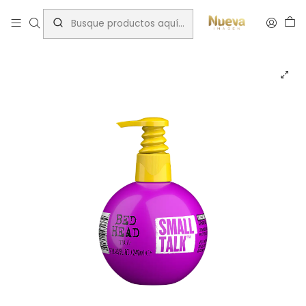
Inicio
Tratamientos capilares
Marcas
TIGI/BED HEAD
BED HAED TIGI SMALL TALK CREMA VOLUMINIZADORA 240ML