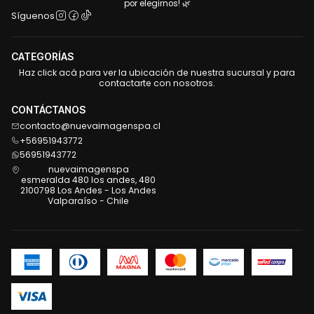
por elegirnos! 🌿
Síguenos
CATEGORÍAS
Haz click acá para ver la ubicación de nuestra sucursal y para
contactarte con nosotros.
CONTÁCTANOS
contacto@nuevaimagenspa.cl
+56951943772
56951943772
nuevaimagenspa
esmeralda 480 los andes, 480
2100798 Los Andes - Los Andes
Valparaíso - Chile