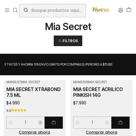
Inicio
Insumos Manicure
Mia Secret
Mia Secret
FILTROS
A 3 TINTES Y AHORRA 10%
ENVÍO GRATIS POR COMPRAS SUPERIORES A $70.000
MANI537
|
MIA SECRET
MANI1301
|
MIA SECRET
MIA SECRET XTRABOND
MIA SECRET ACRILICO
7.5 ML
PINKISH 14G
$4.990
$7.990
5.0
Cantidad
Cantidad
Comprar ahora
Comprar ahora