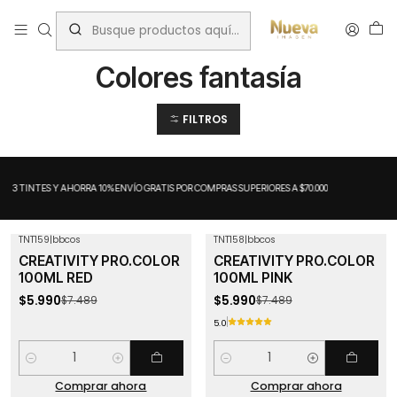
Inicio
Colores fantasía
Colores fantasía
FILTROS
A 3 TINTES Y AHORRA 10%
ENVÍO GRATIS POR COMPRAS SUPERIORES A $70.000
TNT159
|
bbcos
TNT158
|
bbcos
-20%
OFF
-20%
OFF
CREATIVITY PRO.COLOR
CREATIVITY PRO.COLOR
100ML RED
100ML PINK
$5.990
$5.990
$7.489
$7.489
5.0
Cantidad
Cantidad
Comprar ahora
Comprar ahora