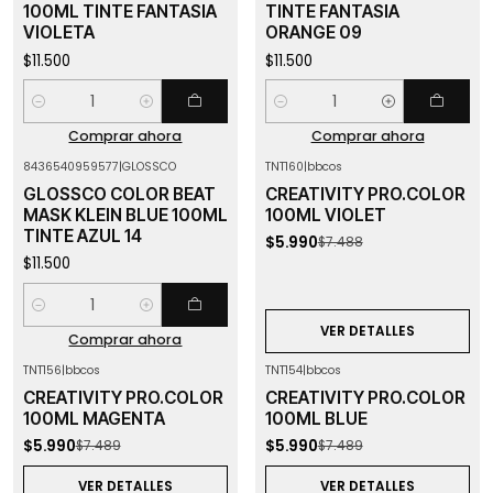
100ML TINTE FANTASIA
TINTE FANTASIA
VIOLETA
ORANGE 09
$11.500
$11.500
Cantidad
Cantidad
Comprar ahora
Comprar ahora
8436540959577
|
GLOSSCO
TNT160
|
bbcos
-20%
OFF
GLOSSCO COLOR BEAT
CREATIVITY PRO.COLOR
Agotado
MASK KLEIN BLUE 100ML
100ML VIOLET
TINTE AZUL 14
$5.990
$7.488
$11.500
Cantidad
VER DETALLES
Comprar ahora
TNT156
|
bbcos
TNT154
|
bbcos
-20%
OFF
-20%
OFF
CREATIVITY PRO.COLOR
CREATIVITY PRO.COLOR
Agotado
Agotado
100ML MAGENTA
100ML BLUE
$5.990
$5.990
$7.489
$7.489
VER DETALLES
VER DETALLES