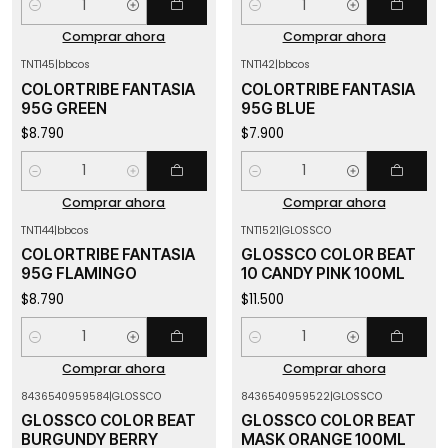
Cantidad
Cantidad
Comprar ahora
Comprar ahora
TNT145
|
bbcos
TNT142
|
bbcos
COLORTRIBE FANTASIA
COLORTRIBE FANTASIA
95G GREEN
95G BLUE
$8.790
$7.900
Cantidad
Cantidad
Comprar ahora
Comprar ahora
TNT144
|
bbcos
TNT1521
|
GLOSSCO
COLORTRIBE FANTASIA
GLOSSCO COLOR BEAT
95G FLAMINGO
10 CANDY PINK 100ML
$8.790
$11.500
Cantidad
Cantidad
Comprar ahora
Comprar ahora
8436540959584
|
GLOSSCO
8436540959522
|
GLOSSCO
GLOSSCO COLOR BEAT
GLOSSCO COLOR BEAT
BURGUNDY BERRY
MASK ORANGE 100ML