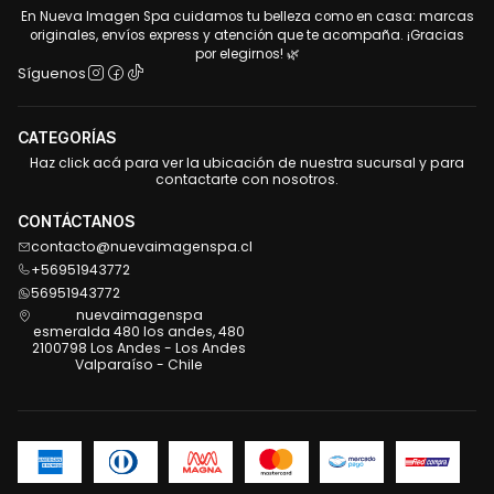
En Nueva Imagen Spa cuidamos tu belleza como en casa: marcas
originales, envíos express y atención que te acompaña. ¡Gracias
por elegirnos! 🌿
Síguenos
CATEGORÍAS
Haz click acá para ver la ubicación de nuestra sucursal y para
contactarte con nosotros.
CONTÁCTANOS
contacto@nuevaimagenspa.cl
+56951943772
56951943772
nuevaimagenspa
esmeralda 480 los andes, 480
2100798 Los Andes - Los Andes
Valparaíso - Chile