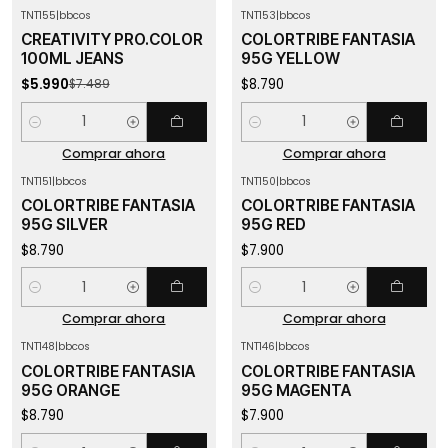
TNT155
|
bbcos
TNT153
|
bbcos
-20%
OFF
CREATIVITY PRO.COLOR
COLORTRIBE FANTASIA
100ML JEANS
95G YELLOW
$5.990
$8.790
$7.489
Cantidad
Cantidad
Comprar ahora
Comprar ahora
TNT151
|
bbcos
TNT150
|
bbcos
COLORTRIBE FANTASIA
COLORTRIBE FANTASIA
95G SILVER
95G RED
$8.790
$7.900
Cantidad
Cantidad
Comprar ahora
Comprar ahora
TNT148
|
bbcos
TNT146
|
bbcos
COLORTRIBE FANTASIA
COLORTRIBE FANTASIA
95G ORANGE
95G MAGENTA
$8.790
$7.900