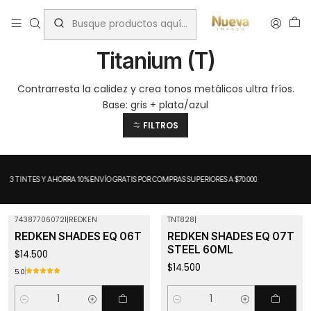
Inicio
Tintes por Marca
ShadesEQ
Titanium (T)
Titanium (T)
Contrarresta la calidez y crea tonos metálicos ultra fríos.
Base: gris + plata/azul
FILTROS
A 3 TINTES Y AHORRA 10%
ENVÍO GRATIS POR COMPRAS SUPERIORES A $70.000
743877060721
|
REDKEN
TNT828
|
REDKEN SHADES EQ 06T
REDKEN SHADES EQ 07T
STEEL 60ML
$14.500
$14.500
5.0
Cantidad
Cantidad