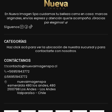
En Nueva Imagen Spa cuidamos tu belleza como en casa: marcas
originales, envíos express y atención que te acompaña. ¡Gracias
por elegirnos! 🌿
Síguenos
CATEGORÍAS
Haz click acá para ver la ubicación de nuestra sucursal y para
contactarte con nosotros.
CONTÁCTANOS
contacto@nuevaimagenspa.cl
+56951943772
56951943772
nuevaimagenspa
esmeralda 480 los andes, 480
2100798 Los Andes - Los Andes
Valparaíso - Chile