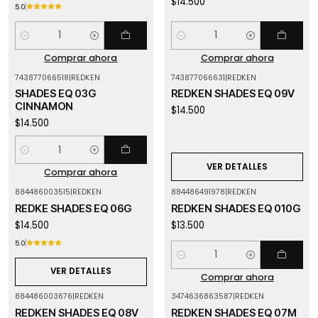
$14.500
5.0
Cantidad
Cantidad
Comprar ahora
Comprar ahora
743877066518
|
REDKEN
743877066631
|
REDKEN
Agotado
SHADES EQ 03G
REDKEN SHADES EQ 09V
CINNAMON
$14.500
$14.500
Cantidad
VER DETALLES
Comprar ahora
884486003515
|
REDKEN
884486491978
|
REDKEN
Agotado
REDKE SHADES EQ 06G
REDKEN SHADES EQ 010G
$14.500
$13.500
5.0
Cantidad
VER DETALLES
Comprar ahora
884486003676
|
REDKEN
3474636863587
|
REDKEN
REDKEN SHADES EQ 08V
REDKEN SHADES EQ 07M