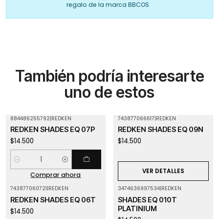
regalo de la marca BBCOS
También podría interesarte
uno de estos
884486255792
|
REDKEN
743877066617
|
REDKEN
Agotado
REDKEN SHADES EQ 07P
REDKEN SHADES EQ 09N
$14.500
$14.500
Cantidad
VER DETALLES
Comprar ahora
743877060721
|
REDKEN
3474636997534
|
REDKEN
REDKEN SHADES EQ 06T
SHADES EQ 010T
PLATINIUM
$14.500