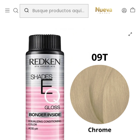
Inicio
Tintes por Marca
ShadesEQ
Titanium (T)
SHADES EQ 09T CHROME