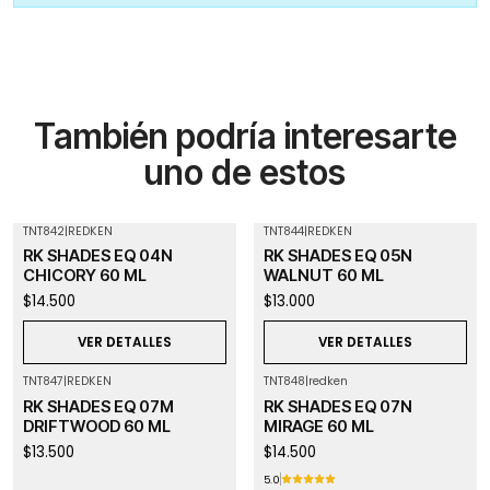
También podría interesarte
uno de estos
TNT842
|
REDKEN
TNT844
|
REDKEN
Agotado
Agotado
RK SHADES EQ 04N
RK SHADES EQ 05N
CHICORY 60 ML
WALNUT 60 ML
$14.500
$13.000
VER DETALLES
VER DETALLES
TNT847
|
REDKEN
TNT848
|
redken
Agotado
RK SHADES EQ 07M
RK SHADES EQ 07N
DRIFTWOOD 60 ML
MIRAGE 60 ML
$13.500
$14.500
5.0