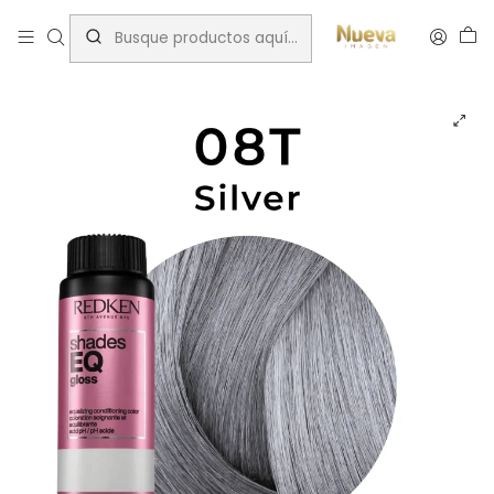
Inicio
Tintes por Marca
ShadesEQ
Titanium (T)
RK SHADES EQ 08T SILVER 60ML