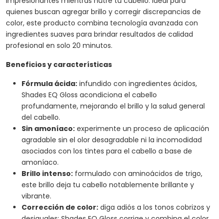
impresionantes mientras nutre tu cabello. Ideal para
quienes buscan agregar brillo y corregir discrepancias de
color, este producto combina tecnología avanzada con
ingredientes suaves para brindar resultados de calidad
profesional en solo 20 minutos.
Beneficios y características
Fórmula ácida:
infundido con ingredientes ácidos,
Shades EQ Gloss acondiciona el cabello
profundamente, mejorando el brillo y la salud general
del cabello.
Sin amoníaco:
experimente un proceso de aplicación
agradable sin el olor desagradable ni la incomodidad
asociados con los tintes para el cabello a base de
amoníaco.
Brillo intenso:
formulado con aminoácidos de trigo,
este brillo deja tu cabello notablemente brillante y
vibrante.
Corrección de color:
diga adiós a los tonos cobrizos y
desiguales; Shades EQ Gloss corrige y combina el color