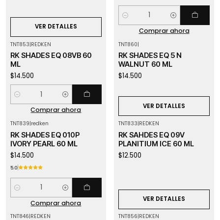
Cantidad
VER DETALLES
Comprar ahora
TNT853
|
REDKEN
TNT860
|
Agotado
RK SHADES EQ 08VB 60
RK SHADES EQ 5 N
ML
WALNUT 60 ML
$14.500
$14.500
Cantidad
VER DETALLES
Comprar ahora
TNT839
|
redken
TNT833
|
REDKEN
Agotado
RK SHADES EQ 010P
RK SAHDES EQ 09V
IVORY PEARL 60 ML
PLANITIUM ICE 60 ML
$14.500
$12.500
5.0
Cantidad
VER DETALLES
Comprar ahora
TNT846
|
REDKEN
TNT856
|
REDKEN