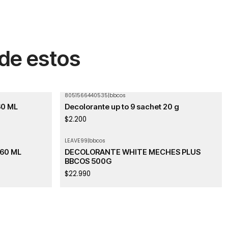
 de estos
8051566440535
|
bbcos
60 ML
Decolorante up to 9 sachet 20 g
$2.200
LEAVE99
|
bbcos
Agotado
60 ML
DECOLORANTE WHITE MECHES PLUS
BBCOS 500G
$22.990