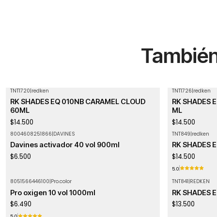
También 
TNT1720
|
redken
TNT1726
|
redken
Agotado
RK SHADES EQ 010NB CARAMEL CLOUD
RK SHADES E
60ML
ML
$14.500
$14.500
8004608251866
|
DAVINES
TNT849
|
redken
Davines activador 40 vol 900ml
RK SHADES 
$6.500
$14.500
5.0
8051566446100
|
Pro.color
TNT841
|
REDKEN
Agotado
Pro oxigen 10 vol 1000ml
RK SHADES E
$6.490
$13.500
5.0