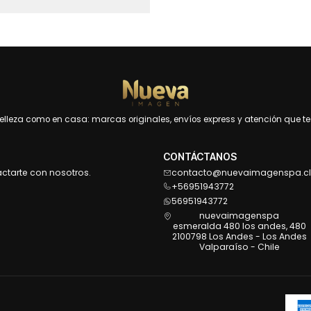
leza como en casa: marcas originales, envíos express y atención que te 
CONTÁCTANOS
actarte con nosotros.
contacto@nuevaimagenspa.cl
+56951943772
56951943772
nuevaimagenspa
esmeralda 480 los andes, 480
2100798 Los Andes - Los Andes
Valparaíso - Chile