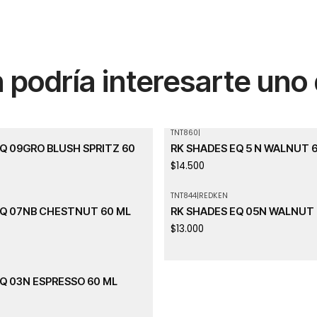
podría interesarte uno
TNT860
|
Agotado
Q 09GRO BLUSH SPRITZ 60
RK SHADES EQ 5 N WALNUT 
$14.500
TNT844
|
REDKEN
Agotado
EQ 07NB CHESTNUT 60 ML
RK SHADES EQ 05N WALNUT 
$13.000
Q 03N ESPRESSO 60 ML