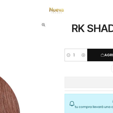
 por Marca
ShadesEQ
Neutral Brown Blonde (NB)
RK SHADES EQ BRAN
RK SHA
AGR
Cantidad
tu compra llevará una 