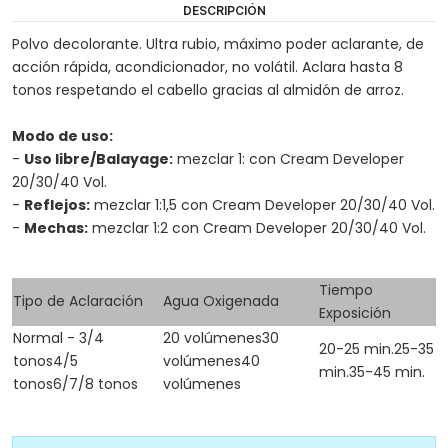
DESCRIPCIÓN
Polvo decolorante. Ultra rubio, máximo poder aclarante, de
acción rápida, acondicionador, no volátil. Aclara hasta 8
tonos respetando el cabello gracias al almidón de arroz.
Modo de uso:
-
Uso libre/Balayage:
mezclar 1: con Cream Developer
20/30/40 Vol.
-
Reflejos:
mezclar 1:1,5 con Cream Developer 20/30/40 Vol.
-
Mechas:
mezclar 1:2 con Cream Developer 20/30/40 Vol.
Tiempo
Tipo de Aclaración
Agua Oxigenada
Exposición
Normal - 3/4
20 volúmenes30
20-25 min.25-35
tonos4/5
volúmenes40
min.35-45 min.
tonos6/7/8 tonos
volúmenes