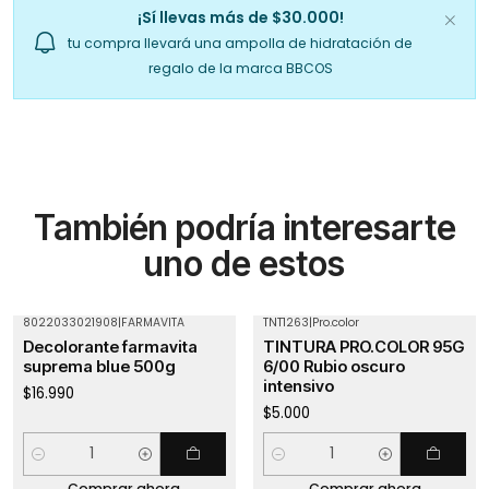
¡Sí llevas más de $30.000!
tu compra llevará una ampolla de hidratación de
regalo de la marca BBCOS
También podría interesarte
uno de estos
8022033021908
|
FARMAVITA
TNT1263
|
Pro.color
Decolorante farmavita
TINTURA PRO.COLOR 95G
suprema blue 500g
6/00 Rubio oscuro
intensivo
$16.990
$5.000
Cantidad
Cantidad
Comprar ahora
Comprar ahora