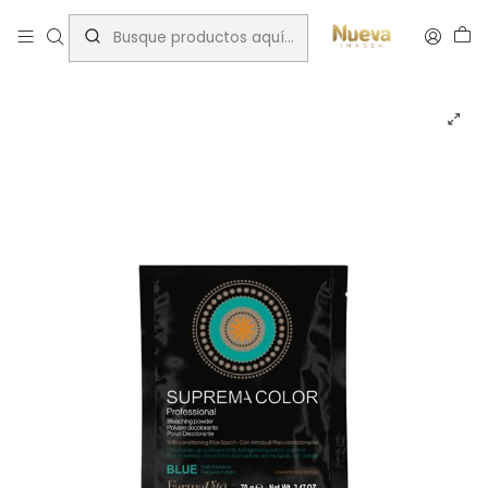
Inicio
Tintes por Marca
Decolorante farmavita suprema blue 70g