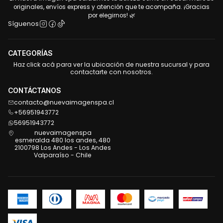
originales, envíos express y atención que te acompaña. ¡Gracias
por elegirnos! 🌿
Síguenos
CATEGORÍAS
Haz click acá para ver la ubicación de nuestra sucursal y para
contactarte con nosotros.
CONTÁCTANOS
contacto@nuevaimagenspa.cl
+56951943772
56951943772
nuevaimagenspa
esmeralda 480 los andes, 480
2100798 Los Andes - Los Andes
Valparaíso - Chile