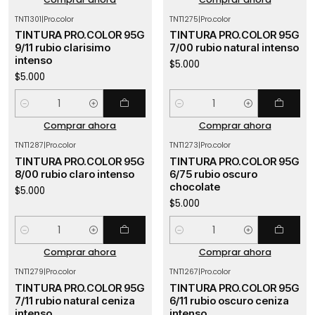
TNT1301
|
Pro.color
TNT1275
|
Pro.color
TINTURA PRO.COLOR 95G
TINTURA PRO.COLOR 95G
9/11 rubio clarisimo
7/00 rubio natural intenso
intenso
$5.000
$5.000
Cantidad
Cantidad
Comprar ahora
Comprar ahora
TNT1287
|
Pro.color
TNT1273
|
Pro.color
TINTURA PRO.COLOR 95G
TINTURA PRO.COLOR 95G
8/00 rubio claro intenso
6/75 rubio oscuro
chocolate
$5.000
$5.000
Cantidad
Cantidad
Comprar ahora
Comprar ahora
TNT1279
|
Pro.color
TNT1267
|
Pro.color
TINTURA PRO.COLOR 95G
TINTURA PRO.COLOR 95G
7/11 rubio natural ceniza
6/11 rubio oscuro ceniza
intenso
intenso