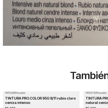
También 
TNT1291
|
Pro.color
TNT1276
|
Pro.color
TINTURA PRO.COLOR 95G 8/11 rubio claro
TINTURA PRO
ceniza intenso
natural ceni