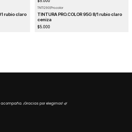
$5.000
TNT1290
|
Pro.color
 rubio claro
TINTURA PRO.COLOR 95G 8/1 rubio claro
ceniza
$5.000
acompaña. ¡Gracias por elegirnos! 🌿