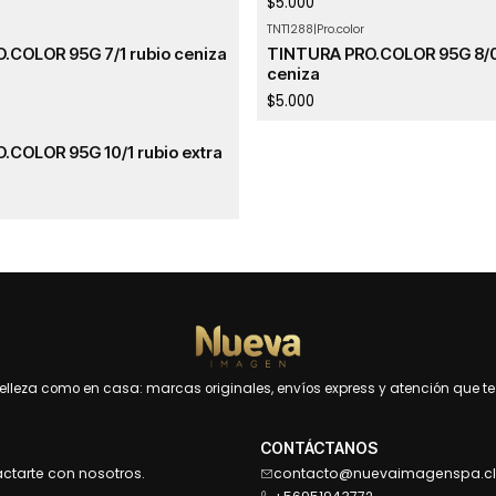
$5.000
TNT1288
|
Pro.color
Agotado
.COLOR 95G 7/1 rubio ceniza
TINTURA PRO.COLOR 95G 8/01
ceniza
$5.000
COLOR 95G 10/1 rubio extra
leza como en casa: marcas originales, envíos express y atención que te 
CONTÁCTANOS
actarte con nosotros.
contacto@nuevaimagenspa.cl