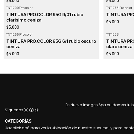
$5.000
$5.000
TNT1299
|
Pro.color
TNT1278
|
Pro.color
TINTURA PRO.COLOR 95G 9/01 rubio
TINTURA PRO
clarisimo ceniza
$5.000
$5.000
TNT1266
|
Pro.color
TNT1238
|
TINTURA PRO.COLOR 95G 6/1 rubio oscuro
TINTURA PRO.
ceniza
claro ceniza
$5.000
$5.000
En Nueva Imagen Spa cuidamos tu bel
Síguenos
CATEGORÍAS
Haz click acá para ver la ubicación de nuestra sucursal y para cont