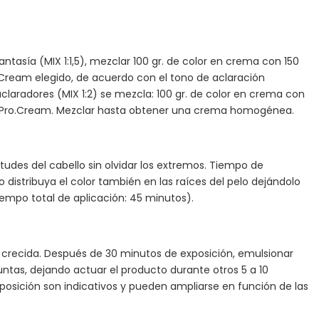
fantasía (MIX 1:1,5), mezclar 100 gr. de color en crema con 150
o.Cream elegido, de acuerdo con el tono de aclaración
claradores (MIX 1:2) se mezcla: 100 gr. de color en crema con
n Pro.Cream. Mezclar hasta obtener una crema homogénea.
itudes del cabello sin olvidar los extremos. Tiempo de
o distribuya el color también en las raíces del pelo dejándolo
iempo total de aplicación: 45 minutos).
aíz crecida. Después de 30 minutos de exposición, emulsionar
puntas, dejando actuar el producto durante otros 5 a 10
posición son indicativos y pueden ampliarse en función de las