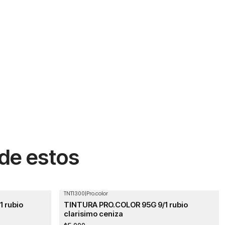
 de estos
TNT1300
|
Pro.color
 rubio
TINTURA PRO.COLOR 95G 9/1 rubio
clarisimo ceniza