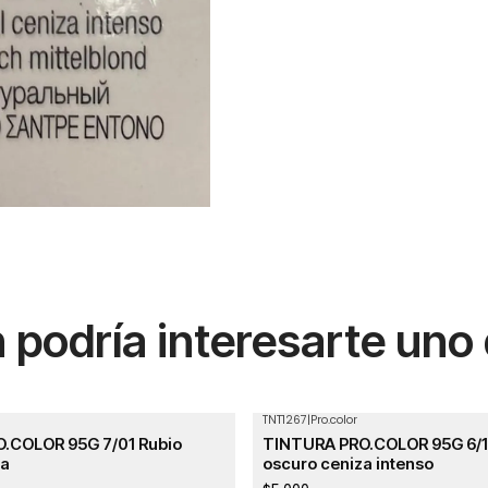
podría interesarte uno
TNT1267
|
Pro.color
.COLOR 95G 7/01 Rubio
TINTURA PRO.COLOR 95G 6/11
za
oscuro ceniza intenso