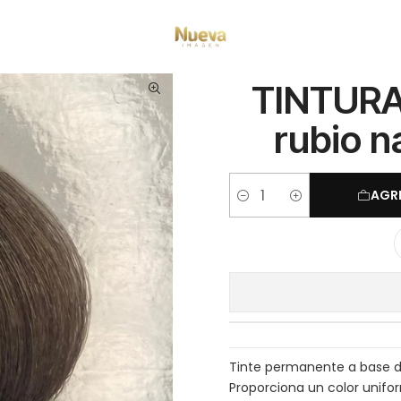
icio
Pro.color
TINTURA PRO.COLOR 95G 7/11 rubio natural ceniza inte
TINTURA
rubio n
AGR
Cantidad
Tinte permanente a base d
Proporciona un color unifo