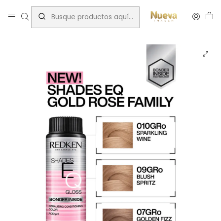
Inicio
Tintes por Marca
ShadesEQ
RK SHADES EQ 09GRO BLUSH SPRITZ 60 ML