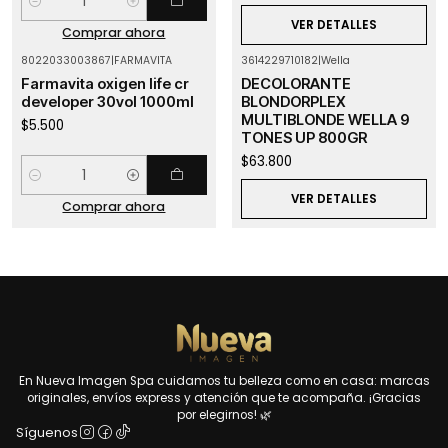
Cantidad
VER DETALLES
Comprar ahora
8022033003867
|
FARMAVITA
3614229710182
|
Wella
Agotado
Farmavita oxigen life cr
DECOLORANTE
developer 30vol 1000ml
BLONDORPLEX
MULTIBLONDE WELLA 9
$5.500
TONES UP 800GR
$63.800
Cantidad
VER DETALLES
Comprar ahora
En Nueva Imagen Spa cuidamos tu belleza como en casa: marcas
originales, envíos express y atención que te acompaña. ¡Gracias
por elegirnos! 🌿
Síguenos