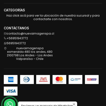
CATEGORÍAS
Haz click acá para ver la ubicación de nuestra sucursal y para
contactarte con nosotros.
CONTÁCTANOS
contacto@nuevaimagenspa.cl
+56951943772
56951943772
nuevaimagenspa
esmeralda 480 los andes, 480
2100798 Los Andes - Los Andes
Valparaíso - Chile
2026 Nueva Imagen .
Envíanos un mensaje de WhatsApp