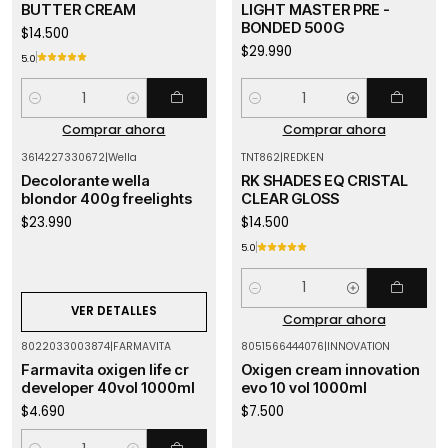
BUTTER CREAM
LIGHT MASTER PRE -
BONDED 500G
$14.500
$29.990
5.0
Cantidad
Cantidad
Comprar ahora
Comprar ahora
3614227330672
|
Wella
TNT862
|
REDKEN
Agotado
Decolorante wella
RK SHADES EQ CRISTAL
blondor 400g freelights
CLEAR GLOSS
$23.990
$14.500
5.0
Cantidad
VER DETALLES
Comprar ahora
8022033003874
|
FARMAVITA
8051566444076
|
INNOVATION
Agotado
Farmavita oxigen life cr
Oxigen cream innovation
developer 40vol 1000ml
evo 10 vol 1000ml
$4.690
$7.500