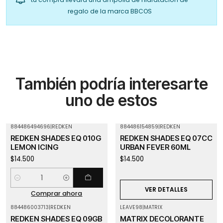
regalo de la marca BBCOS
También podría interesarte
uno de estos
884486494696
|
REDKEN
884486154859
|
REDKEN
Agotado
REDKEN SHADES EQ 010G
REDKEN SHADES EQ 07CC
LEMON ICING
URBAN FEVER 60ML
$14.500
$14.500
Cantidad
VER DETALLES
Comprar ahora
884486003713
|
REDKEN
LEAVE98
|
MATRIX
REDKEN SHADES EQ 09GB
MATRIX DECOLORANTE