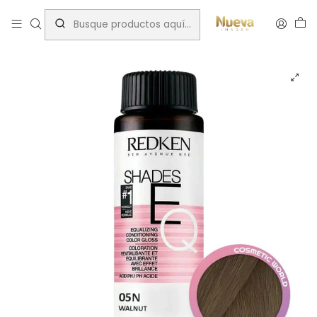
Inicio
Tintes por Marca
ShadesEQ
RK SHADES EQ 5 N WALNUT 60 ML