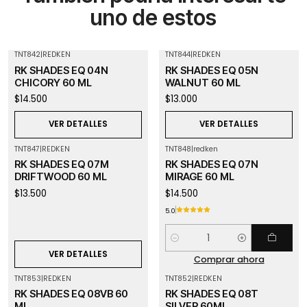
uno de estos
TNT842
|
REDKEN
TNT844
|
REDKEN
Agotado
Agotado
RK SHADES EQ 04N
RK SHADES EQ 05N
CHICORY 60 ML
WALNUT 60 ML
$14.500
$13.000
VER DETALLES
VER DETALLES
TNT847
|
REDKEN
TNT848
|
redken
Agotado
RK SHADES EQ 07M
RK SHADES EQ 07N
DRIFTWOOD 60 ML
MIRAGE 60 ML
$13.500
$14.500
5.0
Cantidad
VER DETALLES
Comprar ahora
TNT853
|
REDKEN
TNT852
|
REDKEN
Agotado
RK SHADES EQ 08VB 60
RK SHADES EQ 08T
ML
SILVER 60ML