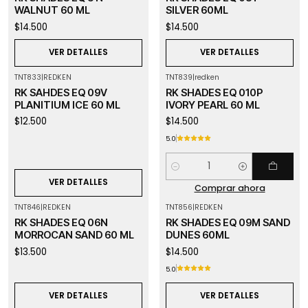
WALNUT 60 ML
SILVER 60ML
$14.500
$14.500
VER DETALLES
VER DETALLES
TNT833
|
REDKEN
TNT839
|
redken
Agotado
RK SAHDES EQ 09V
RK SHADES EQ 010P
PLANITIUM ICE 60 ML
IVORY PEARL 60 ML
$12.500
$14.500
5.0
Cantidad
VER DETALLES
Comprar ahora
TNT846
|
REDKEN
TNT856
|
REDKEN
Agotado
Agotado
RK SHADES EQ 06N
RK SHADES EQ 09M SAND
MORROCAN SAND 60 ML
DUNES 60ML
$13.500
$14.500
5.0
VER DETALLES
VER DETALLES