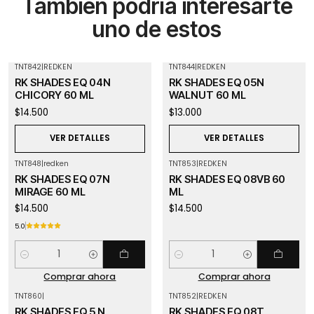
También podría interesarte
uno de estos
TNT842
|
REDKEN
TNT844
|
REDKEN
Agotado
Agotado
RK SHADES EQ 04N
RK SHADES EQ 05N
CHICORY 60 ML
WALNUT 60 ML
$14.500
$13.000
VER DETALLES
VER DETALLES
TNT848
|
redken
TNT853
|
REDKEN
RK SHADES EQ 07N
RK SHADES EQ 08VB 60
MIRAGE 60 ML
ML
$14.500
$14.500
5.0
Cantidad
Cantidad
Comprar ahora
Comprar ahora
TNT860
|
TNT852
|
REDKEN
Agotado
Agotado
RK SHADES EQ 5 N
RK SHADES EQ 08T