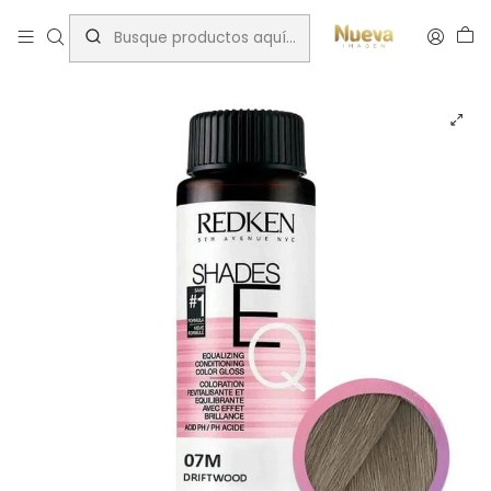
Inicio
Tintes por Marca
ShadesEQ
Matte (M)
RK SHADES EQ 07M DRIFTWOOD 60 ML