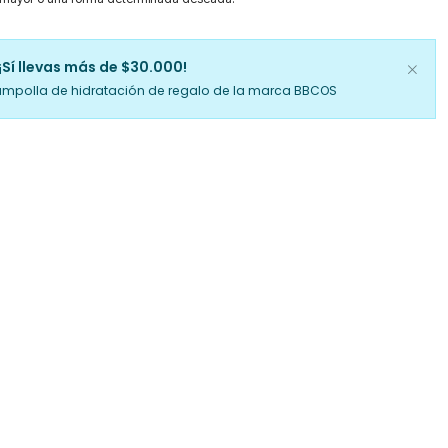
¡Sí llevas más de $30.000!
ampolla de hidratación de regalo de la marca BBCOS