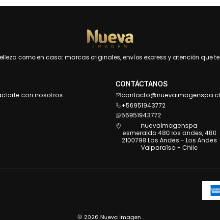
leza como en casa: marcas originales, envíos express y atención que te 
CONTÁCTANOS
actarte con nosotros.
contacto@nuevaimagenspa.cl
+56951943772
56951943772
nuevaimagenspa
esmeralda 480 los andes, 480
2100798 Los Andes - Los Andes
Valparaíso - Chile
2026 Nueva Imagen .