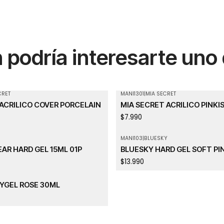
podría interesarte uno
CRET
MANI1301
|
MIA SECRET
ACRILICO COVER PORCELAIN
MIA SECRET ACRILICO PINKI
$7.990
MANI103
|
BLUESKY
Agotado
AR HARD GEL 15ML 01P
BLUESKY HARD GEL SOFT PIN
$13.990
LYGEL ROSE 30ML