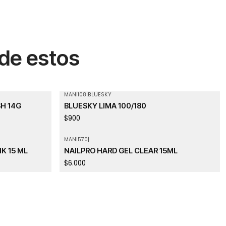
 de estos
MANI108
|
BLUESKY
SH 14G
BLUESKY LIMA 100/180
$900
MANI570
|
K 15 ML
NAILPRO HARD GEL CLEAR 15ML
$6.000