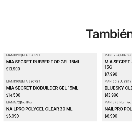
También 
MANI1323
|
MIA SECRET
MANI1294
|
MIA SE
Agotado
MIA SECRET RUBBER TOP GEL 15ML
MIA SECRET 
15G
$13.900
$7.990
MANI1305
|
MIA SECRET
MANI60
|
BLUESKY
Agotado
MIA SECRET BIOBUILDER GEL 15ML
BLUESKY CLE
$14.500
$13.990
MANI572
|
NailPro
MANI573
|
Nail Pro
NAILPRO POLYGEL CLEAR 30 ML
NAILPRO PO
$6.990
$6.990