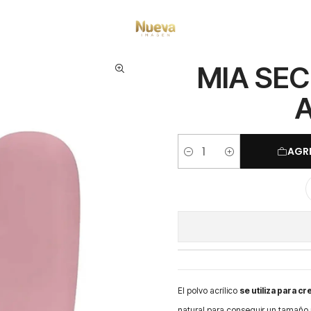
Insumos Manicure
Mia Secret
MIA SECRET ACRILICO COVER ALMOND
MIA SEC
AGR
Cantidad
El polvo acrílico
se utiliza para cre
natural para conseguir un tamaño