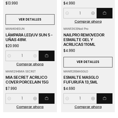
$13.990
$4.990
Cantidad
VER DETALLES
Comprar ahora
MANI404
|
SUN
MANI1363
|
Nail Pro
Agotado
LÁMPARA LED/UV SUN 5 -
NAILPRO REMOVEDOR
UÑAS 48W.
ESMALTE GEL Y
ACRILICAS 110ML
$20.990
$4.990
Cantidad
VER DETALLES
Comprar ahora
MANI1294
|
MIA SECRET
MANI1128
|
MASGLO
MIA SECRET ACRILICO
ESMALTE MASGLO
COVER PORCELAIN 15G
FUFURUFA 13,5ML
$7.990
$4.690
Cantidad
Cantidad
Comprar ahora
Comprar ahora