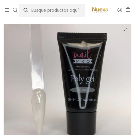
Inicio
Insumos Manicure
PolyGel
NAILPRO POLYGEL CLEAR 30 ML