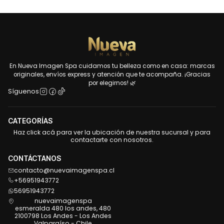
En Nueva Imagen Spa cuidamos tu belleza como en casa: marcas
originales, envíos express y atención que te acompaña. ¡Gracias
por elegirnos! 🌿
Síguenos
CATEGORÍAS
Haz click acá para ver la ubicación de nuestra sucursal y para
contactarte con nosotros.
CONTÁCTANOS
contacto@nuevaimagenspa.cl
+56951943772
56951943772
nuevaimagenspa
esmeralda 480 los andes, 480
2100798 Los Andes - Los Andes
Valparaíso - Chile