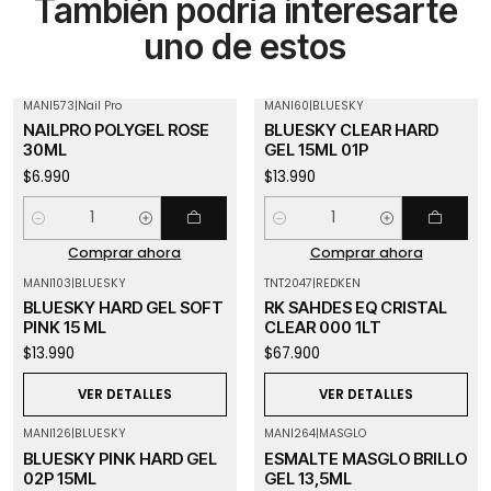
También podría interesarte
uno de estos
MANI573
|
Nail Pro
MANI60
|
BLUESKY
NAILPRO POLYGEL ROSE
BLUESKY CLEAR HARD
30ML
GEL 15ML 01P
$6.990
$13.990
Cantidad
Cantidad
Comprar ahora
Comprar ahora
MANI103
|
BLUESKY
TNT2047
|
REDKEN
Agotado
Agotado
BLUESKY HARD GEL SOFT
RK SAHDES EQ CRISTAL
PINK 15 ML
CLEAR 000 1LT
$13.990
$67.900
VER DETALLES
VER DETALLES
MANI126
|
BLUESKY
MANI264
|
MASGLO
Agotado
BLUESKY PINK HARD GEL
ESMALTE MASGLO BRILLO
02P 15ML
GEL 13,5ML