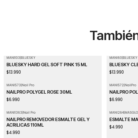
También 
MANI103
|
BLUESKY
MANI60
|
BLUESKY
Agotado
BLUESKY HARD GEL SOFT PINK 15 ML
BLUESKY CLE
$13.990
$13.990
MANI573
|
Nail Pro
MANI572
|
NailPro
NAILPRO POLYGEL ROSE 30ML
NAILPRO POL
$6.990
$6.990
MANI1363
|
Nail Pro
MANI264
|
MASGLO
Agotado
NAILPRO REMOVEDOR ESMALTE GEL Y
ESMALTE MAS
ACRILICAS 110ML
$4.990
$4.990