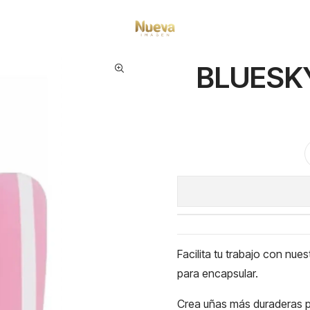
Inicio
Insumos Manicure
Hard Gel
BLUESKY PINK HARD GEL 02P 15ML
BLUESKY
Facilita tu trabajo con nu
para encapsular.
Crea uñas más duraderas p