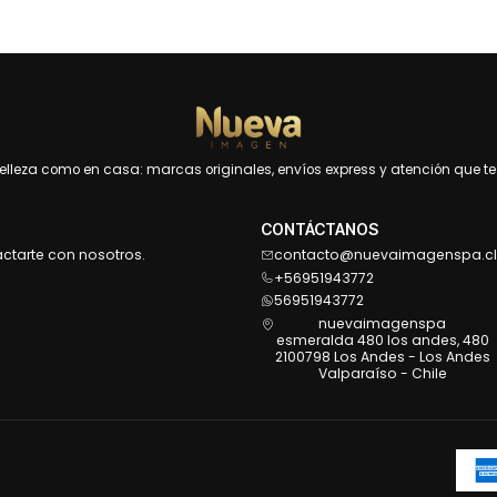
leza como en casa: marcas originales, envíos express y atención que te 
CONTÁCTANOS
actarte con nosotros.
contacto@nuevaimagenspa.cl
+56951943772
56951943772
nuevaimagenspa
esmeralda 480 los andes, 480
2100798 Los Andes - Los Andes
Valparaíso - Chile