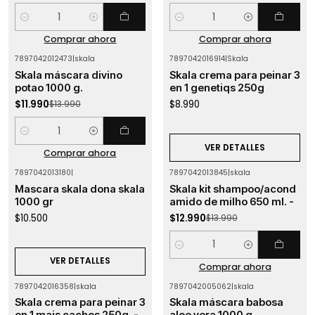
Cantidad
Cantidad
Comprar ahora
Comprar ahora
7897042012473
|
skala
7897042016914
|
Skala
-14%
OFF
Agotado
Skala máscara divino
Skala crema para peinar 3
potao 1000 g.
en 1 genetiqs 250g
$11.990
$8.990
$13.990
Cantidad
VER DETALLES
Comprar ahora
7897042013180
|
7897042013845
|
skala
-7%
OFF
Agotado
Mascara skala dona skala
Skala kit shampoo/acond
1000 gr
amido de milho 650 ml. -
$10.500
$12.990
$13.990
Cantidad
VER DETALLES
Comprar ahora
7897042016358
|
skala
7897042005062
|
skala
-27%
OFF
-25%
OFF
Skala crema para peinar 3
Skala máscara babosa