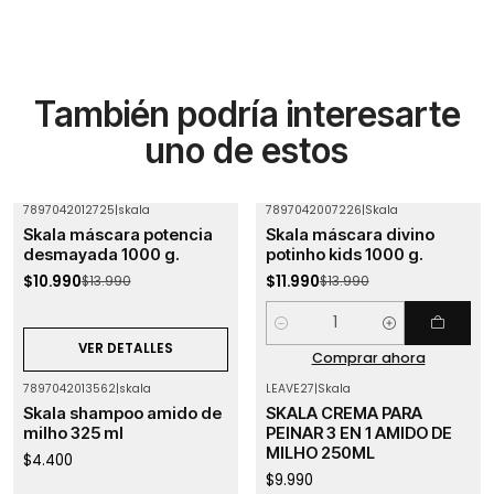
También podría interesarte
uno de estos
7897042012725
|
skala
7897042007226
|
Skala
-21%
OFF
-14%
OFF
Skala máscara potencia
Skala máscara divino
Agotado
desmayada 1000 g.
potinho kids 1000 g.
$10.990
$11.990
$13.990
$13.990
Cantidad
VER DETALLES
Comprar ahora
7897042013562
|
skala
LEAVE27
|
Skala
Skala shampoo amido de
SKALA CREMA PARA
milho 325 ml
PEINAR 3 EN 1 AMIDO DE
MILHO 250ML
$4.400
$9.990