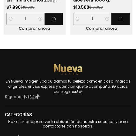
en 1 mais cachos 250g. -
aloe vera 1000 g.
$7.990
$10.500
$10.990
$13.990
Cantidad
Cantidad
Comprar ahora
Comprar ahora
En Nueva Imagen Spa cuidamos tu belleza como en casa: marcas
originales, envíos express y atención que te acompaña. ¡Gracias
por elegirnos! 🌿
Síguenos
CATEGORÍAS
Haz click acá para ver la ubicación de nuestra sucursal y para
contactarte con nosotros.