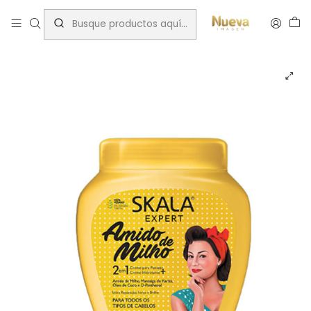
Inicio
Rizos
Marcas
Skala
Skala mascara almidon de maiz 1000 g. -