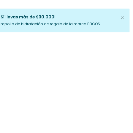
¡Sí llevas más de $30.000!
ampolla de hidratación de regalo de la marca BBCOS