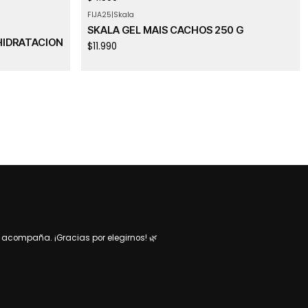
FIJA25
|
Skala
SKALA GEL MAIS CACHOS 250 G
HIDRATACION
$11.990
acompaña. ¡Gracias por elegirnos! 🌿