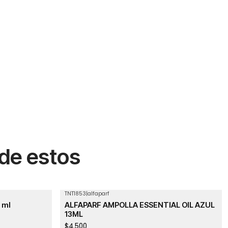
 de estos
TNT1853
|
alfaparf
0 ml
ALFAPARF AMPOLLA ESSENTIAL OIL AZUL
13ML
$4.500