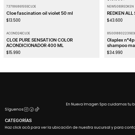
737186861551
|
CLOE
NEW508
|
REDKEN
Cloe fascination oil violet 50 ml
REDKEN ALL
$13.500
$43.600
ACOND24
|
CLOE
850018802239
|
O
CLOE PURE SENSATION COLOR
Olaplex n°4p
ACONDICIONADOR 400 ML
shampoo mati
$15.990
$34.990
En Nueva Imagen Spa cuidamos tu bel
Síguenos
CATEGORÍAS
Haz click acá para ver la ubicación de nuestra sucursal y para cont