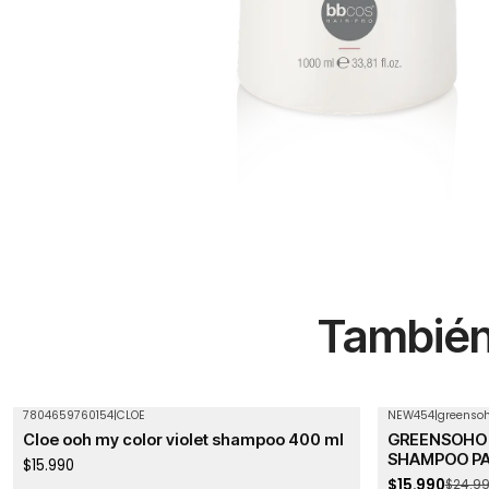
También 
7804659760154
|
CLOE
NEW454
|
greenso
-36%
OFF
Cloe ooh my color violet shampoo 400 ml
GREENSOHO
SHAMPOO PA
$15.990
$15.990
$24.9