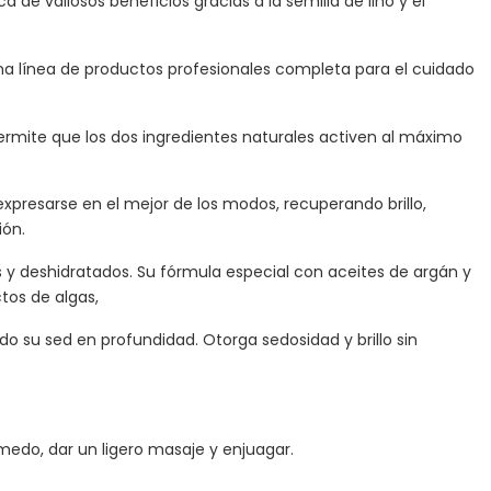
 de valiosos beneficios gracias a la semilla de lino y el
 una línea de productos profesionales completa para el cuidado
ermite que los dos ingredientes naturales activen al máximo
xpresarse en el mejor de los modos, recuperando brillo,
ión.
s y deshidratados. Su fórmula especial con aceites de argán y
ctos de algas,
ndo su sed en profundidad. Otorga sedosidad y brillo sin
úmedo, dar un ligero masaje y enjuagar.