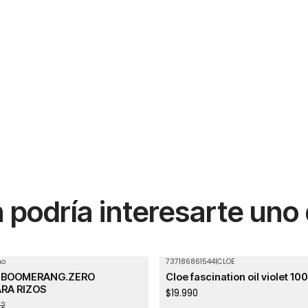
podría interesarte uno
ho
737186861544
|
CLOE
Agotado
 BOOMERANG.ZERO
Cloe fascination oil violet 10
RA RIZOS
$19.990
92