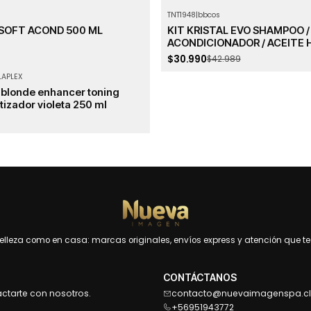
TNT1948
|
bbcos
-28%
OFF
 SOFT ACOND 500 ML
KIT KRISTAL EVO SHAMPOO /
Agotado
ACONDICIONADOR / ACEITE 
$30.990
$42.989
LAPLEX
 blonde enhancer toning
zador violeta 250 ml
leza como en casa: marcas originales, envíos express y atención que te 
CONTÁCTANOS
actarte con nosotros.
contacto@nuevaimagenspa.cl
+56951943772