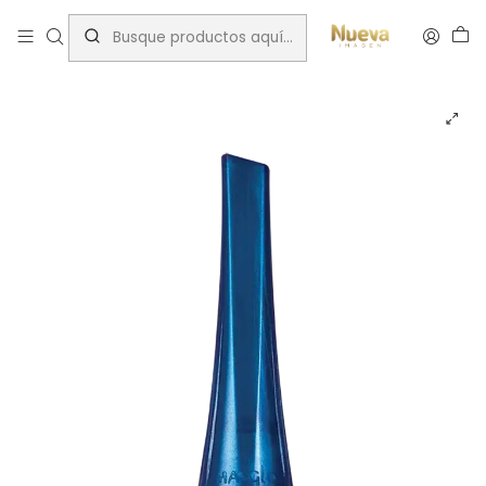
Inicio
Insumos Manicure
Esmaltes Tradicionales
Masglo
ESMALTE MASGLO SOFISTICADA 13,5ML