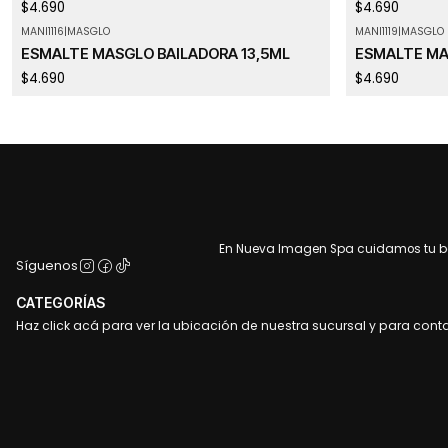
$4.690
$4.690
MANI1116
|
MASGLO
MANI1119
|
MASGLO
Agotado
ESMALTE MASGLO BAILADORA 13,5ML
ESMALTE MA
$4.690
$4.690
En Nueva Imagen Spa cuidamos tu bel
Síguenos
CATEGORÍAS
Haz click acá para ver la ubicación de nuestra sucursal y para cont