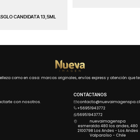
SGLO CANDIDATA 13,5ML
leza como en casa: marcas originales, envíos express y atención que te 
CONTÁCTANOS
actarte con nosotros.
contacto@nuevaimagenspa.cl
+56951943772
56951943772
nuevaimagenspa
esmeralda 480 los andes, 480
2100798 Los Andes - Los Andes
Valparaíso - Chile