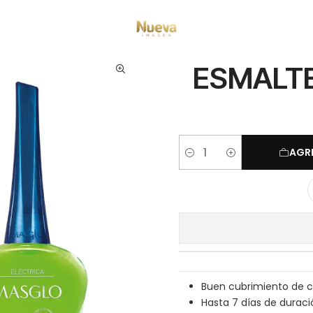
os Manicure
Esmaltes Tradicionales
Masglo
ESMALTE MASGLO ELÉCT
ESMALTE
AGR
Cantidad
Buen cubrimiento de co
Hasta 7 días de duraci