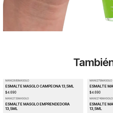
También 
MANI268
|
MASGLO
MANI271
|
MASGLO
ESMALTE MASGLO CAMPEONA 13,5ML
ESMALTE MA
$4.690
$4.690
MANI273
|
MASGLO
MANI274
|
MASGLO
Agotado
ESMALTE MASGLO EMPRENDEDORA
ESMALTE MA
13,5ML
13,5ML